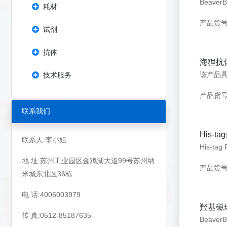
耗材
产品货号
试剂
抗体
海狸抗体纯化
技术服务
产品货号：
联系我们
His-t
联系人:李小姐
地 址:苏州工业园区金鸡湖大道99号苏州纳
产品货号
米城东北区36栋
电 话:4006003979
羟基磁
传 真:0512-85187635