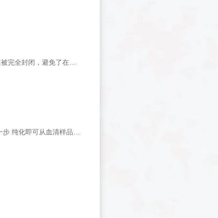
HotStart Taq DNA聚合酶是一种创新型的抗体修饰的热启动酶。该酶在室温下活性被完全封闭，避免了在样品准备及第一循环反应升温阶段产生非特异性扩增和引物二聚体，增加DNA扩增的特异性。
该产品具有更高的 抗体结合能力和较低的蛋白非特异吸附率，洗脱条件更均一，一步 纯化即可从血清样品中分离出纯度大于90%的抗体。