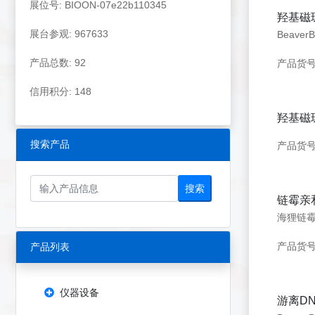
展位号: BIOON-07e22b110345
羟基磁
展台参观: 967633
产品总数: 92
产品货号：
信用积分: 148
羟基磁
搜索产品
产品货号：
搜索
链霉亲
产品货号：2
产品列表
仪器设备
游离D