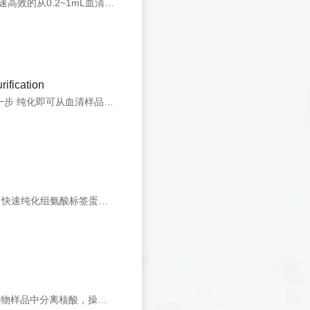
BeaverBeads&#8482; Circulating DNA Kit采用超顺磁性微球和预制缓冲液，可快速高效的从0.2~1mL血清或血浆等无细胞 体液中提取游离DNA。提取的产物质量稳定可靠，可用于PCR扩增、测序和检测等后续实验。
fication
该产品具有更高的 抗体结合能力和较低的蛋白非特异吸附率，洗脱条件更均一，一步 纯化即可从血清样品中分离出纯度大于90%的抗体。
His-tag Protein Purification磁珠（组氨酸标签蛋白纯化琼脂糖磁珠）是专为高效、快速纯化组氨酸标签蛋白而设计，一步纯化出高纯度蛋白样品。
BeaverBeads&#8482; Mag OH系列磁性微球专为核酸提取和纯化设计，迅速从生物样品中分离核酸，操作安全简单，非常有利于核酸的自动化和高通量提取。