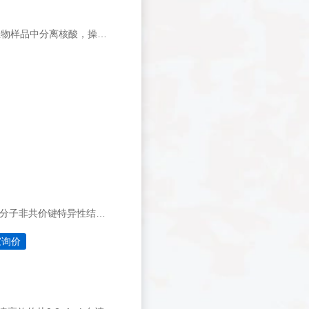
BeaverBeads&#8482; Mag OH系列磁性微球专为核酸提取和纯化设计，迅速从生物样品中分离核酸，操作安全简单，非常有利于核酸的自动化和高通量提取。
海狸链霉亲和素磁珠系列产品，可以与Biotin标记的高纯度的抗体/多肽分子或核酸分子非共价键特异性结合。该产品可进行工业化放大生产，广泛应用于免疫检测、探针捕获、细胞分选等领域，尤其适用于化学发光免疫诊断应用。
家询价