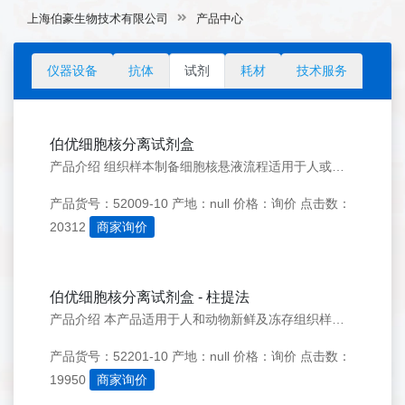
上海伯豪生物技术有限公司
产品中心
仪器设备
抗体
试剂
耗材
技术服务
伯优细胞核分离试剂盒
产品介绍 组织样本制备细胞核悬液流程适用于人或其他哺乳动物新鲜及冻存组织样本。 通过裂解细胞膜，释放细胞核的同时保持细胞核膜的稳定。优化的细胞核重悬液能够有效维持细胞核膜的完整和染色质的空间结构稳定。 产品适用范围 1、染色质可及性分析（scATAC-seq/bulk ATAC-seq）
产品货号：52009-10
产地：null
价格：询价
点击数：
20312
商家询价
伯优细胞核分离试剂盒 - 柱提法
产品介绍 本产品适用于人和动物新鲜及冻存组织样本的细胞核分离提取。利用离心管柱技术可在 20 分钟内，快速分离出完整的细胞核。优化的碎片去除步骤有效去除组织碎片和杂质，避免细胞质污染的同时，可维持细胞核膜的完整和染色质的空间结构稳定。让细胞核分离操作更简单，快速，有效，且样本起始用量少，细胞核得率更
产品货号：52201-10
产地：null
价格：询价
点击数：
19950
商家询价