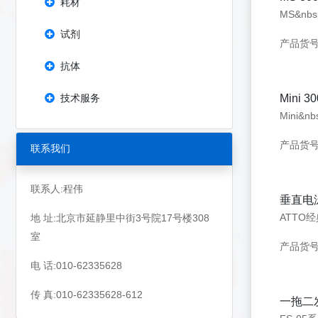
耗材
MS&n
试剂
产品货号：
抗体
技术服务
Mini 
Mini
产品货号：
联系我们
联系人:程伟
垂直电
地 址:北京市延静里中街3号院17号楼308
室
产品货号：
电 话:010-62335628
传 真:010-62335628-612
一拖二发