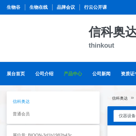
生物谷
生物在线
品牌会议
行云公开课
信科奥
thinkout
展台首页
公司介绍
产品中心
公司新闻
资质证
信科奥达
信科奥达
普通会员
仪器设备
展位号: BIOON-3d1b1982b43c