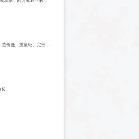
FS-05系列将恒温(FS-01)与干热系统(FS-02)结合在一台机器内，让你可以对单槽或双槽，同时或独立的情况下进行实验控制。此一对二系统具备了标准系统(恒温与干热)中的优越特点与图像化接口，顾客可以在很短的时间内学习如何操作。
这款手持型电泳仪是专为DNA和RNA电泳图谱设计的。它可用50V和100V的电压。造价低、重量轻、完善了用量少的教学实验室日常电泳使用。它可以单独或购买的包装,比水平凝胶电泳系统更经济实惠
命长