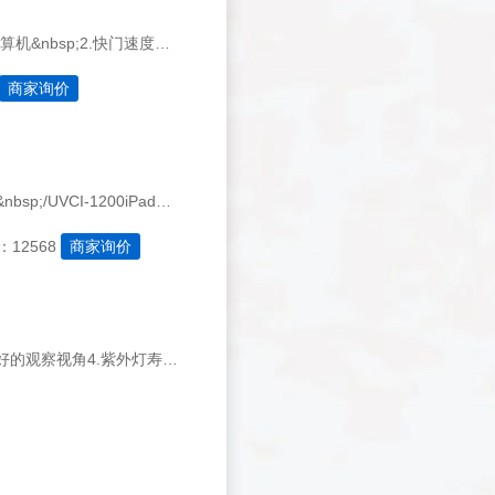
1.储存方式:MUV-IMG-CA&nbsp;&nbsp;SD记忆卡/MUV-IMG-CM&nbsp;&nbsp;计算机&nbsp;2.快门速度：MUV-IMG-CA&nbsp;&nbsp;15-1/4000sec/MUV-IMG-CM&nbsp;30-0.01sec3.图像尺寸：Appro*260*210mm
商家询价
1.像素：500万像素科研相机2.影像储存方式：UVCI-1100&nbsp;标准版本计算机&nbsp;/UVCI-1200iPad版：ipad或者计算机3.312nm紫外光
12568
商家询价
1.快速启动设计，灯管不闪烁2.内置蓝光LED显示3.可调紫外线防护盖，可选择更好的观察视角4.紫外灯寿命长5.高效率反射器，提供佳的使用紫外光