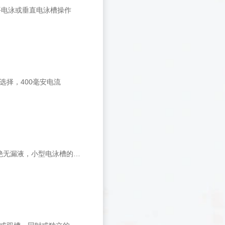
水平电泳或垂直电泳槽操作
电流选择，400毫安电流
ATTO经典的小型垂直电泳槽，秉承了ATTO几十年的制造工艺，倍受用户青睐，绝无漏液，小型电泳槽的首选产品。槽体透明，便于观察，并带有下缓冲液标志。&nbsp;