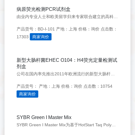
病原荧光检测PCR试剂盒
由业内专业人士和欧美留学归来专家联合建立的高科技诊断公司，我们拥有一个专业的研发生产团队，并和国内相关领域权威部门（细菌类与中国CDC传染病所及浙江CDC微生物所开发、病毒与浙江CDC病毒所及深圳检验检疫局（大运会提供病原监测）
产品货号：BD-Ⅰ-101
产地：上海
价格：询价
点击数：
17303
商家询价
新型大肠杆菌EHEC O104：H4荧光定量检测试
剂盒
公司在国内率先推出2011年欧洲流行的新型大肠杆菌EHEC O104：H4荧光定量检测试剂盒采用双色荧光，不仅可以检测肠出血型大肠杆菌O104抗原，又可以检测致病毒素。
产品货号：
产地：上海
价格：询价
点击数：10754
商家询价
SYBR Green I Master Mix
SYBR Green I Master Mix为基于HotStart Taq Polymerase 的荧光检测定量PCR即用反应液。