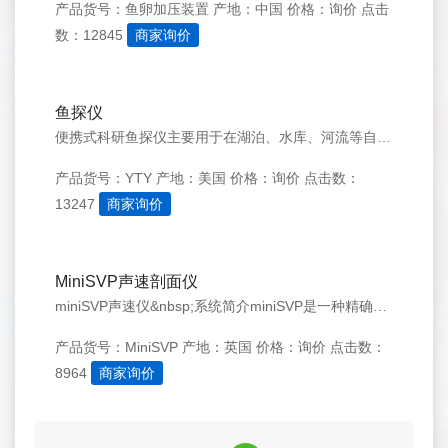
产品货号：鱼卵加压装置
产地：中国
价格：询价
点击
数：12845
商家询价
鱼探仪
便携式科研鱼探仪主要用于在湖泊、水库、河流等自然水体中进行鱼类声学探测，可以采取船侧固定走航式测量，也可以固定在某地进行定点垂直或水平观测，通过专业的水声学数据处理软件Echoview，可以获得水体中的鱼类生物密度、目标个体大小、目标深度、地理坐标、探测水域
产品货号：YTY
产地：美国
价格：询价
点击数：
13247
商家询价
MiniSVP声速剖面仪
miniSVP声速仪&nbsp;系统简介miniSVP是一种精确测量声速剖面的高性价比的工具。因为轻巧便捷，可在ROV、小型测量船上使用，对于测量机构、军队及科研院所都是好的选择。且配备世界上精确的声速传感器。
产品货号：MiniSVP
产地：英国
价格：询价
点击数：
8964
商家询价