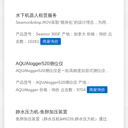
水下机器人租赁服务
Seamor&nbsp;ROV采取“模块化”的设计理念，为用户的各种应用实现系统定制。经典的300F&nbsp;型ROV采取开架式的结构设计，是多个功能模块的有机集成，主要结构包括：推进器、电子舱、照明灯和相机、浮体和配重。采用4个150W大推力的推进器，2个水平推进器，2个垂直/侧向推进器。
产品货号：Seamor 300F
产地：加拿大
价格：询价
点
击数：10261
商家询价
AQUAlogger520潮位仪
AQUAlogger520潮位仪是一款高精度自容式潮位仪。&nbsp;压力传感器&nbsp;量程：1.6Bar,4Bar可选；其它量程可定制&nbsp;精度：优于±0.2％&nbsp;量程&nbsp;分辨率：优于0.005%&nbsp;温度传感器&nbsp;测量范围：-2°～30&nbsp;℃&nbsp;分辨率：优于0.0015&nbsp;℃&nbsp;精度：±0.05&nbsp;℃
产品货号：AQUAlogger520潮位仪
产地：
AQUAlogger
价格：询价
点击数：9704
商家询价
静水压力机-鱼卵加压装置
鱼卵加压装置（静水压机&#8226;静水压力机）通过高压可以对受精卵进行绝育(三倍体)&nbsp;和性别选择，由于营养不需要供给给性腺，因此三倍体鱼生长速度明显比较快，&nbsp;这种特殊设计制造的高压仓大能够到10,000&nbsp;psi。不锈钢桶体和双O型黄铜塞子保证了高精度.&nbsp;