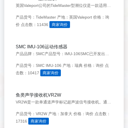
英国Valeport公司的TideMaster型潮位仪是一款适用于长期或短期实时观测的海洋水文潮位记录仪器。系统功耗低、持续工作周期长达2年，便于安装固定于各种野外监测平台和系统集成，并带有潮位数据遥报和风速风向监测扩展功能，是目前应用为普遍的实时潮位观测设备。
产品货号：TideMaster
产地：英国Valeport
价格：询
价
点击数：11436
商家询价
SMC IMU-106运动传感器
产品品牌：SMC产品型号：IMU-106SMC已开发出一系列IMU运动传感器，以满足水上测量及各海洋部门的需求。IMU系列运动传感器能够在各种天气环境下为测量船和石油井架、平台提供高精度的运动（姿态）测量数据。&nbsp;涌浪分辨率：0.01m&nbsp;涌浪范围：±10m&nbsp;涌浪精度：5cm或5%
产品货号：SMC IMU-106
产地：瑞典
价格：询价
点
击数：10417
商家询价
鱼类声学接收机VR2W
VR2W是一款单通道声学标记超声波信号接收机。通常将VR2W布放在江底或海底组建水下监测网络，当有鱼类通过时，就可以捕获声学标记发出的信号。VR2W可以实现24小时无人值守工作，属于“守株待兔”式的作业方式。
产品货号：VR2W
产地：加拿大
价格：询价
点击数：
17316
商家询价