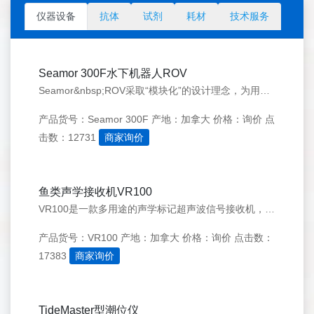
仪器设备
抗体
试剂
耗材
技术服务
Seamor 300F水下机器人ROV
Seamor&nbsp;ROV采取“模块化”的设计理念，为用户的各种应用实现系统定制。经典的300F&nbsp;型ROV采取开架式的结构设计，是多个功能模块的有机集成，主要结构包括：推进器、电子舱、照明灯和相机、浮体和配重。采用4个150W大推力的推进器，2个水平推进器，2个垂直/侧向推进器。
产品货号：Seamor 300F
产地：加拿大
价格：询价
点
击数：12731
商家询价
鱼类声学接收机VR100
VR100是一款多用途的声学标记超声波信号接收机，配有全向型水听器，也可以选配指向型水听器。即可以用于跟踪编码型标记，也可以用于跟踪连续型标记。从三文鱼到鲨鱼，VR100支持跟踪多种水生生物。VR100主要用于小型调查船进行主动跟踪，一般用于短期的鱼类行为研究，如交
产品货号：VR100
产地：加拿大
价格：询价
点击数：
17383
商家询价
TideMaster型潮位仪