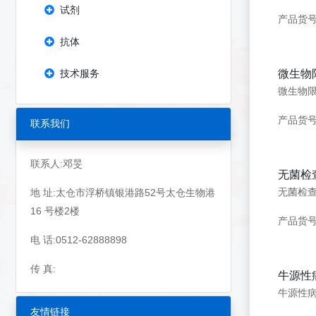
试剂
产品货号
抗体
技术服务
微生物
微生物
产品货号：
联系我们
联系人:邓旻
无菌检
无菌检
地 址:太仓市浮桥镇银港路52号太仓生物港
16 号楼2楼
产品货号：
电 话:0512-62888898
传 真:
牛源性
牛源性病
友情链接