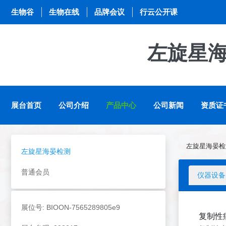
生物谷
生物在线
品牌会议
行云公开课
左旋星
展台首页
公司介绍
产品中心
公司新闻
资质证
左旋星海晏检
左旋星海晏检测
普通会员
仪器设备
展位号: BIOON-7565289805e9
复制性病