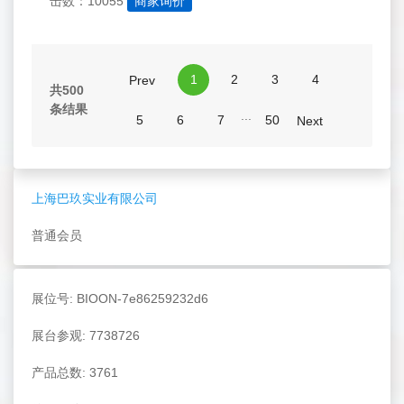
击数：10055
商家询价
1
2
3
4
Prev
共500
条结果
...
5
6
7
50
Next
上海巴玖实业有限公司
普通会员
展位号: BIOON-7e86259232d6
展台参观: 7738726
产品总数: 3761