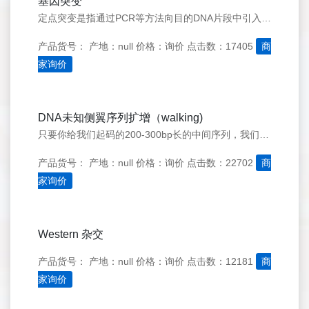
基因突变
定点突变是指通过PCR等方法向目的DNA片段中引入所需变化，包括碱基的添加、删除、点突变等。定点突变能迅速、高效地提高DNA所表达的目的蛋白的性状及表征，是基因研究中一种非常有用的手段。
产品货号：
产地：null
价格：询价
点击数：17405
商
家询价
DNA未知侧翼序列扩增（walking)
只要你给我们起码的200-300bp长的中间序列，我们可以为您无限的往两端走下去。专利新技术，超快时间为您完成。如果您仔细计算，您会发觉价格完全可能比你们自己耗时费力亲自动手耗费的试剂测序等费用低。
产品货号：
产地：null
价格：询价
点击数：22702
商
家询价
Western 杂交
产品货号：
产地：null
价格：询价
点击数：12181
商
家询价