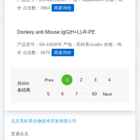
价
点击数：3864
商家询价
Donkey anti Mouse IgG(H+L)-R-PE
产品货号：SA-1004PE
产地：药科美Ucallm
价格：询
价
点击数：3870
商家询价
1
2
3
4
Prev
共500
条结果
...
5
6
7
50
Next
北京美科美生物技术开发有限公司
普通会员