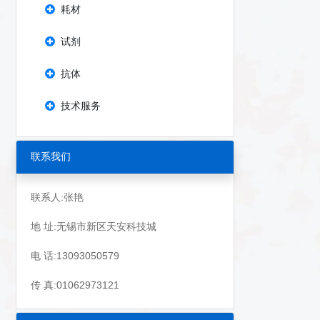
耗材
试剂
抗体
技术服务
联系我们
联系人:张艳
地 址:无锡市新区天安科技城
电 话:13093050579
传 真:01062973121