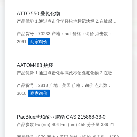
ATTO 550 叠氮化物
产品优势 1.通过点击化学轻松地标记炔烃 2.在敏感条件下提供强且稳定的荧光 3.增强了高级成像和活细胞应用的信号清晰度 产品介绍 AATOM 550 叠氮化物与炔烃反应，具有强吸收、高荧光量子产率和光稳定性，适合荧光成像应用。 AATOM 550用于单分子检测和高分辨率显微镜技术（例如 PAL
产品货号：70233
产地：null
价格：询价
点击数：
2091
商家询价
AATOM488 炔烃
产品优势 1.通过点击化学高效标记叠氮化物 2.在敏感条件下提供强且稳定的荧光 3.增强了高级成像和活细胞应用的信号清晰度 产品介绍 AATOM 488 炔烃与叠氮化物反应，具有强吸收、高荧光量子产率和光稳定性，适合荧光成像应用。AATOM488 用于单分子检测和高分辨率显微镜技术（例如 PAL
产品货号：2818
产地：美国
价格：询价
点击数：
3018
商家询价
PacBlue琥珀酰亚胺酯 CAS 215868-33-0
产品参数 Ex (nm) 404 Em (nm) 455 分子量 339.21 溶剂 DMSO 存储条件 在零下15度以下保存, 避免光照 产品概述 产品基本信息 产品名称：PacBlue琥珀酰亚胺酯 CAS：215868-33-0 储存条件：-15℃避光防潮 保质期