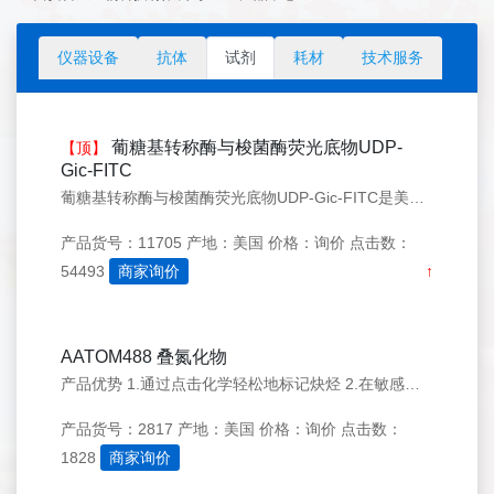
仪器设备
抗体
试剂
耗材
技术服务
葡糖基转称酶与梭菌酶荧光底物UDP-
【顶】
Gic-FITC
葡糖基转称酶与梭菌酶荧光底物UDP-Gic-FITC是美国AAT Bioquest生产的荧光底物，尿苷-5-二磷酸-1-&alpha;-D-葡萄糖（UDP-Glc）是碳水化合物代谢的关键中间体。 UDP-Glc作为糖原的前体，可以代谢成UDP-半乳糖和UDP-葡糖醛酸，然后可以将其作为半乳糖和葡
产品货号：11705
产地：美国
价格：询价
点击数：
54493
商家询价
↑
AATOM488 叠氮化物
产品优势 1.通过点击化学轻松地标记炔烃 2.在敏感条件下提供强且稳定的荧光 3.增强了高级成像和活细胞应用的信号清晰度 产品介绍 AATOM 488 叠氮化物与炔烃反应，具有强吸收、高荧光量子产率和光稳定性，适合荧光成像应用。 AATOM 488 用于单分子检测和高分辨率显微镜技术（例如 PA
产品货号：2817
产地：美国
价格：询价
点击数：
1828
商家询价