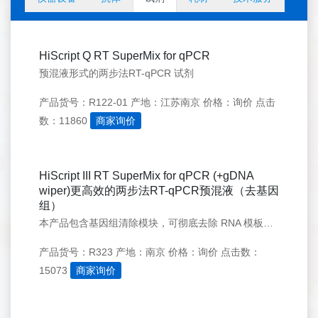
HiScript Q RT SuperMix for qPCR
预混液形式的两步法RT-qPCR 试剂
产品货号：R122-01
产地：江苏南京
价格：询价
点击
数：11860
商家询价
HiScript III RT SuperMix for qPCR (+gDNA
wiper)更高效的两步法RT-qPCR预混液（去基因
组）
本产品包含基因组清除模块，可彻底去除 RNA 模板中残留的基因组 DNA，确保后续定量结果更加真实可靠。同时，本产品将所有逆转录反应所需组分融于一管，只需加入模板 RNA，20 min 内即可完成逆转录反应，有效防止在操作过程中带来的污染。
产品货号：R323
产地：南京
价格：询价
点击数：
15073
商家询价