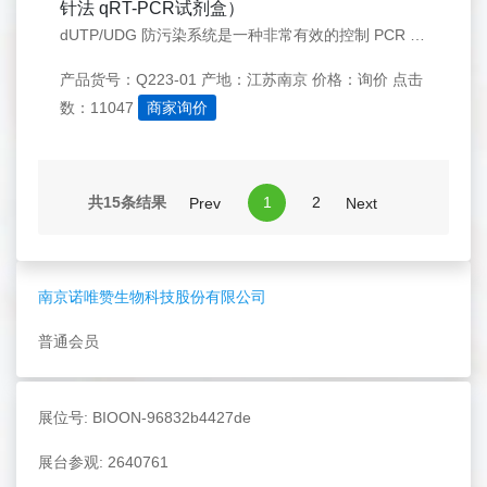
针法 qRT-PCR试剂盒）
dUTP/UDG 防污染系统是一种非常有效的控制 PCR 扩增产物污染的手段。在以 DNA 为模板的 PCR 检测试剂中，已逐渐成为了一种强制标准。
产品货号：Q223-01
产地：江苏南京
价格：询价
点击
数：11047
商家询价
共15条结果
1
2
Prev
Next
南京诺唯赞生物科技股份有限公司
普通会员
展位号: BIOON-96832b4427de
展台参观: 2640761