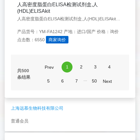
人高密度脂蛋白ELISA检测试剂盒,人
(HDL)ELISAkit
人高密度脂蛋白ELISA检测试剂盒,人(HDL)ELISAkit上海远慕专业经营Elisa试剂盒、血清、培养基、实验耗材仪、抗体等生物化学试剂,种属齐全,价格实惠,质量有保证,提供实验代测服务. 欢迎来电咨询！
产品货号：YM-FA1242
产地：进口/国产
价格：询价
点击数：6550
商家询价
1
2
3
4
Prev
共500
条结果
...
5
6
7
50
Next
上海远慕生物科技有限公司
普通会员