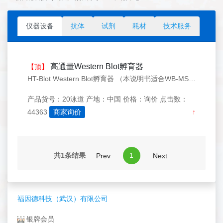
仪器设备
抗体
试剂
耗材
技术服务
高通量Western Blot孵育器
【顶】
HT-Blot Western Blot孵育器 （本说明书适合WB-MS-20/WB-MS-10系列所有产品） 免疫印迹实验（Western Blot）是目前实验室进行免疫检测最常用的实验方法之一。与ELISA实验方法相比，Western Blot实验流程更繁琐，工作量更大，如果对多个样品同时进行检
产品货号：20泳道
产地：中国
价格：询价
点击数：
44363
商家询价
↑
共1条结果
1
Prev
Next
福因德科技（武汉）有限公司
银牌会员