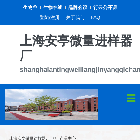
生物谷
生物在线
品牌会议
行云公开课
登陆/注册
关于我们
FAQ
上海安亭微量进样器
厂
shanghaiantingweiliangjinyangqicha
上海安亭微量进样器厂
产品中心