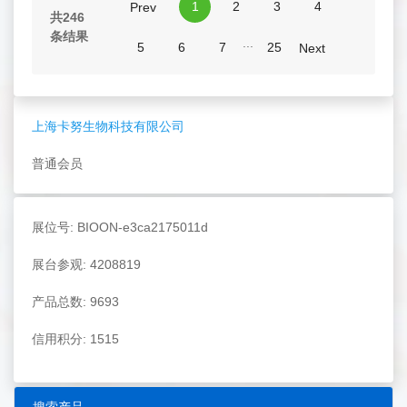
1
2
3
4
Prev
共246
条结果
...
5
6
7
25
Next
上海卡努生物科技有限公司
普通会员
展位号: BIOON-e3ca2175011d
展台参观: 4208819
产品总数: 9693
信用积分: 1515