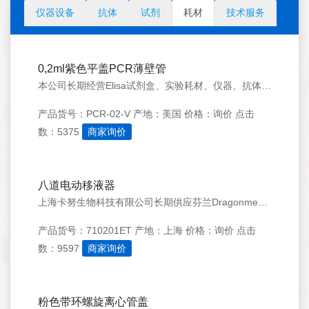
仪器设备
抗体
试剂
耗材
技术服务
0,2ml紫色平盖PCR薄壁管
本公司长期经营Elisa试剂盒、实验耗材、仪器、抗体、细胞等生物化学试剂。价格实惠，质量有保证。（以信誉求发展，以质量求生存)提供代检测服务。 详情请来电咨询。
产品货号：PCR-02-V
产地：美国
价格：询价
点击
数：5375
商家询价
八道电动移液器
上海卡努生物科技有限公司长期供应芬兰Dragonmed（大龙）移液器，货品齐全价格优惠，欢迎广大顾客来选购。
产品货号：710201ET
产地：上海
价格：询价
点击
数：9597
商家询价
粉色带环螺旋离心管盖