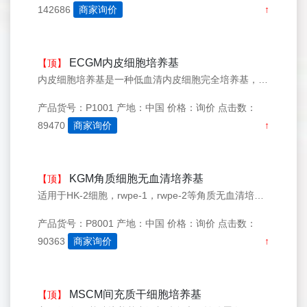
142686
商家询价
↑
ECGM内皮细胞培养基
【顶】
内皮细胞培养基是一种低血清内皮细胞完全培养基，适合血管内皮细胞和永生化的内皮细胞株。 内皮细胞培养基经10种人各部位的内皮细胞的测试和优化，经无菌，无支原体，无内毒素检测，研究表明VEGF可以促进内皮细胞的生长，但是会影响实验的最终结果，ECGM在配制的过程种优化了方案 培养基配方： 基础培养基：5
产品货号：P1001
产地：中国
价格：询价
点击数：
89470
商家询价
↑
KGM角质细胞无血清培养基
【顶】
适用于HK-2细胞，rwpe-1，rwpe-2等角质无血清培养的细胞系列，也可用于原代无血清角质细胞的培养，若从有血清更换成无血清培养方式需要阶梯式更换，可更好的保证细胞的质量。培养基配方：基础培养基KSFM(货号：P8000)：485ml ，细胞生长因子KSFGS(货号：P8002)5ml ，G/
产品货号：P8001
产地：中国
价格：询价
点击数：
90363
商家询价
↑
MSCM间充质干细胞培养基
【顶】