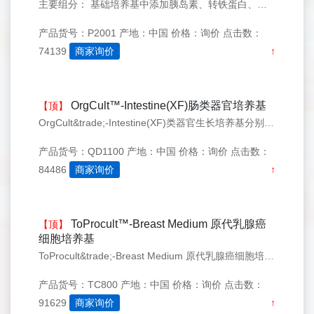
主要组分： 基础培养基中添加胰岛素、转铁蛋白、生长因子、腐胺、无机盐、维生素、白蛋白和抗氧化剂等，能使骨髓间充质干细胞贴附于培养介质，实现体外培养和扩增，并维持多向分化的潜能。经无菌，无支原体，内毒素等检测 培养基配方： 基础培养基：500ml （P2000) ；细胞生长因子（MSGCS）5ml ；
产品货号：P2001
产地：中国
价格：询价
点击数：
74139
商家询价
↑
OrgCult™-Intestine(XF)肠类器官培养基
【顶】
OrgCult&trade;-Intestine(XF)类器官生长培养基分别支持小鼠ASC和人ASC衍生的肠类器官的构建和长期维持培养。OrgCult&trade;-Intestine(XF)肠类器官培养基可用于从人多能干细胞直接分化为肠类器官，通过3个阶段的分化，这些肠类器官可以在 OrgCult
产品货号：QD1100
产地：中国
价格：询价
点击数：
84486
商家询价
↑
ToProcult™-Breast Medium 原代乳腺癌
【顶】
细胞培养基
ToProcult&trade;-Breast Medium 原代乳腺癌细胞培养基是一款专用于乳腺癌细胞提取的无血清培养基，可快速从人或小动物乳腺癌相关性组织或体液中提取和扩增乳腺癌细胞，ToProcult&trade;-Breast Medium组分明确，使用BSA替代胎牛血清，同时添加乳腺癌肿瘤
产品货号：TC800
产地：中国
价格：询价
点击数：
91629
商家询价
↑