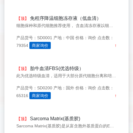
免程序降温细胞冻存液（低血清）
【顶】
细胞保种和原代细胞推荐使用， 含血清冻存液以细胞源性生长因子，海藻糖，丙二醇及少量的DMSO和FBS等为主要原材料配制，适用于是各种珍贵的哺乳动物原代细胞，细胞系和杂交瘤细胞等的冻存保种，含有少量蛋白组分，以维持细胞在冻存休眠时自我修复所需的营养，本产品为即用型试剂，储存稳定，使用方便，细胞存活率高
产品货号：SD0001
产地：中国
价格：询价
点击数：
79354
商家询价
↑
胎牛血清FBS(优选特级）
【顶】
此为优选特级血清，适用于大部分原代细胞分离和培养，批次稳定，经无菌，无支原体，内毒素等国际标准检测。以下是本库特级国产胎牛血清和优选特级胎牛血清的培养的RMSC-BM细胞生长曲线图：注意：仅科研用
产品货号：SD0200
产地：国外
价格：询价
点击数：
65316
商家询价
↑
Sarcoma Matrix(基质胶)
【顶】
Sarcoma Matrix(基质胶)是从富含胞外基质蛋白的EHS小鼠肿瘤中提取出来的可溶性基底膜制备物，其主要成分由层粘连蛋白，Ⅳ型胶原，硫酸乙酰肝素蛋白聚糖（HSPG）和巢蛋白等组成，还包含生长因子如TGF-beta、EGF、IGF、FGF等相关因子。Sarcoma Matrix(基质胶)是经特