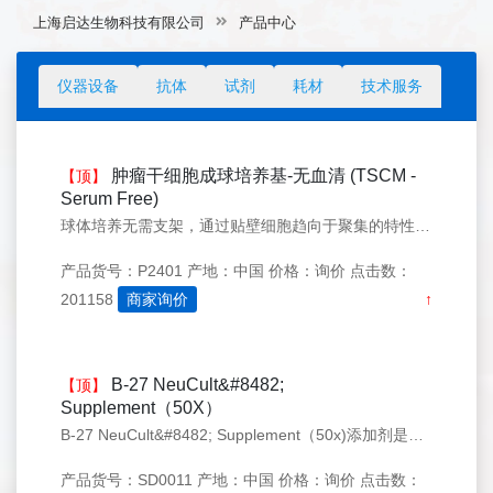
上海启达生物科技有限公司
产品中心
仪器设备
抗体
试剂
耗材
技术服务
肿瘤干细胞成球培养基-无血清 (TSCM -
【顶】
Serum Free)
球体培养无需支架，通过贴壁细胞趋向于聚集的特性形成细胞球体，可观察肿瘤的发生，维持肿瘤体基本特征，是用于 3D 细胞培养的最常见、最通用的无支架方法之一，常用的球体包括胚胎小体、乳腺球、肿瘤球体、肝细胞球和神经球，用于CSC研究。此款培养基不含血清，由干细胞生长重组蛋白，维生素，矿物质等组成，添加小
产品货号：P2401
产地：中国
价格：询价
点击数：
201158
商家询价
↑
B-27 NeuCult&#8482;
【顶】
Supplement（50X）
B-27 NeuCult&#8482; Supplement（50x)添加剂是一款成分确定的无血清添加剂，包含抗氧化剂、蛋白、维生素和脂肪酸等，用于支持胚胎、产后、成年、海马和其他中枢神经系统（CNS）神经元的生长和存活。 B-27补充剂以50X液体的浓度提供。B-27 NeuCult&#8482;
产品货号：SD0011
产地：中国
价格：询价
点击数：