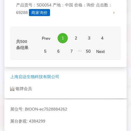
产品货号：SD0054
产地：中国
价格：询价
点击数：
69288
商家询价
↑
1
2
3
4
Prev
共500
条结果
...
5
6
7
50
Next
上海启达生物科技有限公司
银牌会员
展位号: BIOON-ec7528884262
展台参观: 4384299