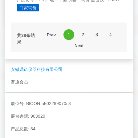
商家询价
1
2
3
4
Prev
共38条结
果
Next
安徽鼎诺仪器科技有限公司
普通会员
展位号: BIOON-a502289070c3
展台参观: 903929
产品总数: 34