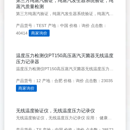
第三方纯蒸汽验证，纯蒸汽发生器系统验证，纯
蒸汽质量检测
第三方纯蒸汽验证，纯蒸汽发生器系统验证，纯蒸汽质量检测 纯蒸汽发生器系统的设计符合 FDA 和 ASME 要求的* cGMP 要求。纯蒸汽发生器 (PSG) 采用直流强制流动设计，将进入的给水转化为蒸汽。在通过水盘管的单程过程中，来自热气体的热量被传递到水中，以将其转化为蒸汽。产生高质量的动力源可以
产品货号：TEST
产地：中国
价格：询价
点击数：
40414
商家询价
温度压力检测仪PT150高压蒸汽灭菌器无线温度
压力记录器
温度压力检测仪PT150高压蒸汽灭菌器无线温度压力记录器 灭菌器温度压力检测的主要目的是监测并验证灭菌器在工作过程中是否能够达到并维持所需的温度和压力条件，从而确保灭菌效果的有效性。 设备检测： 清洗消毒器、压力蒸汽灭菌器、干热灭菌器、低温灭菌器、封口机等设备应按照生产厂家的使用说明或指导手册进行检
产品货号：12
产地：合肥
价格：询价
点击数：23035
商家询价
无线温度验证仪，无线温度压力记录仪
无线温度验证仪，无线温度压力记录仪 应用： 健康医疗，药品，医药，食品和饮料，高压蒸气灭菌器/巴氏杀菌器-高压蒸汽灭菌器/冻干机、蒸汽杀菌室/蒸馏器/蒸汽灭菌器/灭菌柜、孵化器/炊具/冷藏箱、稳定性测试培养箱/冷藏库、储藏室/仓库/吸烟室、冷藏室/冰箱/冰冻细 TS 开发的一了使用***监测仪来验证
产品货号：TS
产地：中国
价格：询价
点击数：28572