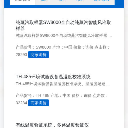
纯蒸汽取样器SW8000全自动纯蒸汽智能风冷取
样器
纯蒸汽取样器SW8000全自动纯蒸汽智能风冷取样器 采用国际技术，用于纯蒸汽冷凝水取样，设备操作简单，快接到管路，设备小巧轻便，取样简单易于操作，长时间取样或者换点转移都非常方便，节省时间。无需外接冷却水，省时省力，使用过程安全。本设备主要用于纯蒸汽的冷凝取样，通过空气换热将不锈钢导管中的蒸汽进行降
产品货号：SW8000
产地：中国
价格：询价
点击数：
28293
商家询价
TH-485环境试验设备温湿度校准系统
TH-485环境试验设备温湿度校准系统、温湿度场巡检仪、温湿度巡检仪设备简介TH-485无线温湿度巡检仪是一款精度高达±0.1℃，±1%RH的小巧型无线温湿度巡检仪（4路湿度，15路温度），符合JJF1101-2019校准规范的检定要求，适合用于测量环境试验设备的温湿度参数。符合标准符合《JJF11
产品货号：TH-485
产地：中国
价格：询价
点击数：
32234
商家询价
有线温度验证系统，多路温度验证仪