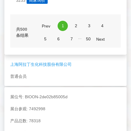
3233
商家询价
1
2
3
4
Prev
共500
条结果
...
5
6
7
50
Next
上海阿拉丁生化科技股份有限公司
普通会员
展位号: BIOON-2de02b85005d
展台参观: 7492998
产品总数: 78318