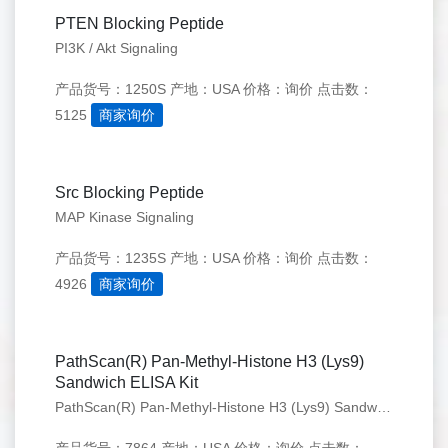
PTEN Blocking Peptide
PI3K / Akt Signaling
产品货号：1250S
产地：USA
价格：询价
点击数：
5125
商家询价
Src Blocking Peptide
MAP Kinase Signaling
产品货号：1235S
产地：USA
价格：询价
点击数：
4926
商家询价
PathScan(R) Pan-Methyl-Histone H3 (Lys9)
Sandwich ELISA Kit
PathScan(R) Pan-Methyl-Histone H3 (Lys9) Sandwich ELISA Kit