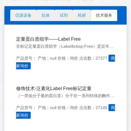
仪器设备
抗体
试剂
耗材
技术服务
定量蛋白质组学——Label Free
非标记定量蛋白质组学（Label&nbsp;Free）是近年来比较常见的一种对样本中蛋白质进行大规模相对定量分析的分析方法。
产品货号：
产地：null
价格：询价
点击数：27377
商
家询价
修饰技术-泛素化Label Free标记定量
（一类低分子量的蛋白质）分子在一系列特殊的酶作用下，将细胞内的蛋白质分类，从中选出靶蛋白分子，并对靶蛋白进行特异性修饰的过程，与蛋白质降解和功能调控密切相关。泛素化在蛋白质的定位、代谢、功能、调节
产品货号：
产地：null
价格：询价
点击数：27145
商
家询价