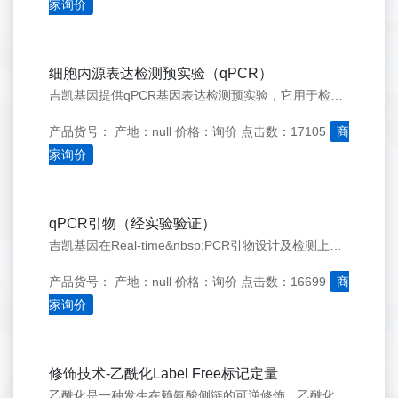
家询价
细胞内源表达检测预实验（qPCR）
吉凯基因提供qPCR基因表达检测预实验，它用于检测目的细胞中目的基因mRNA水平的表达丰度，以确认RNA干扰正式实验的可行性和实验参数。
产品货号：
产地：null
价格：询价
点击数：17105
商
家询价
qPCR引物（经实验验证）
吉凯基因在Real-time&nbsp;PCR引物设计及检测上积累了丰富的经验。在我们的Real-time&nbsp;PCR引物库中，已通过Real-time&nbsp;PCR检测验证有效的引物有近3000对。
产品货号：
产地：null
价格：询价
点击数：16699
商
家询价
修饰技术-乙酰化Label Free标记定量
乙酰化是一种发生在赖氨酸侧链的可逆修饰。乙酰化修饰存在的广泛性和重要性体现在对控制细胞循环、代谢、寿命、肌动蛋白多聚化的蛋白的影响上。蛋白乙酰化状态的调控是研究癌症和多聚谷氨酰胺疾病的关键之一