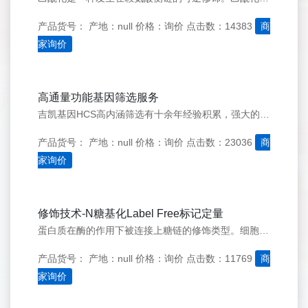
产品货号：
产地：null
价格：询价
点击数：14383
商
家询价
高通量功能基因筛选服务
吉凯基因HCS高内涵筛选有十余年经验积累，强大的疾病数据库、表达谱数据库、信号通路数据库、疾病数据库，300余株工具细胞，满足所有实验需求，18000个基因shRNA文库，覆盖所有常用基因。
产品货号：
产地：null
价格：询价
点击数：23036
商
家询价
修饰技术-N糖基化Label Free标记定量
蛋白质在酶的作用下被连接上糖链的修饰类型。细胞内超过50%&nbsp;的蛋白质都修饰有糖链。N-&nbsp;糖基化是指糖链连接于天冬酰胺（Asn）残基上的糖基化形式，参与细胞识别、免疫应答、细胞分化等生命活动
产品货号：
产地：null
价格：询价
点击数：11769
商
家询价