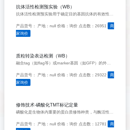
抗体活性检测预实验（WB）
抗体活性检测预实验用于确定目的基因抗体的有效性——检测Western&#160;blot抗体是否有效，是否能够识别在目的细胞中目的基因的内源表达，确定总蛋白上样量，抗体稀释比例，显色曝光时间等参数。
产品货号：
产地：null
价格：询价
点击数：26951
商
家询价
质粒转染表达检测（WB）
融合tag（如flag等）或marker基因（如GFP）的外源基因真核表达质粒转染目的细胞（如293T细胞）后，继续培养一定时间，之后收集细胞提取总蛋白，Western&#160;Blot方法检测外源基因的表达
产品货号：
产地：null
价格：询价
点击数：29322
商
家询价
修饰技术-磷酸化TMT标记定量
磷酸化是生物体内重要的蛋白质修饰种类，与酶活性，信号传导等多种极为重要的生物过程相关。因为含量很低，磷酸化信号大规模分析前一般需要先将其富集出来
产品货号：
产地：null
价格：询价
点击数：12781
商