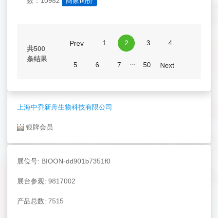
数：10982
商家询价
1
2
3
4
Prev
共500
条结果
...
5
6
7
50
Next
上海中乔新舟生物科技有限公司
银牌会员
展位号: BIOON-dd901b7351f0
展台参观: 9817002
产品总数: 7515