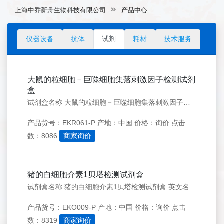
上海中乔新舟生物科技有限公司
产品中心
仪器设备
抗体
试剂
耗材
技术服务
大鼠的粒细胞－巨噬细胞集落刺激因子检测试剂
盒
试剂盒名称 大鼠的粒细胞－巨噬细胞集落刺激因子检测试剂盒 英文名称 Rat GM-CSF ELISA KIT 简介 粒细胞－巨噬细胞集落刺激因子（GM-CSF）最早作为粒细胞－巨噬细胞前体细胞体外增殖的刺激因子来命名的。它可由包括T细胞、B细胞、巨噬细胞、肥大细胞
产品货号：EKR061-P
产地：中国
价格：询价
点击
数：8086
商家询价
猪的白细胞介素1贝塔检测试剂盒
试剂盒名称 猪的白细胞介素1贝塔检测试剂盒 英文名称 Porcine IL- 1&beta;ELISA KIT 简介 白介素-1又称淋巴细胞激活因子,由 IL-1&alpha;和 IL-1&beta;两种形式的多肽类细胞因子构成，与许多的细胞活性相关，包括增殖、分
产品货号：EKO009-P
产地：中国
价格：询价
点击
数：8319
商家询价