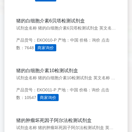
猪的白细胞介素6贝塔检测试剂盒
试剂盒名称 猪的白细胞介素6贝塔检测试剂盒 英文名称 Porcine IL- 6 ELISA KIT 简介 白介素6（IL-6）是一类多功能的蛋白，在宿主防御，急性期反应，免疫反应，造血功能，神经系统等方面起到重要的作用。白介素6根据来源不同是分子量从21到28k
产品货号：EKO010-P
产地：中国
价格：询价
点击
数：7648
商家询价
猪的白细胞介素10检测试剂盒
试剂盒名称 猪的白细胞介素10检测试剂盒 英文名称 Porcine IL- 10 ELISA KIT 简介 IL-10是个多效性的因子，能够对多种细胞起作用，主要表现为免疫抑制和免疫刺激两方面的作用，特别是在调节淋巴系和髓系的细胞功能方面扮演重要的作用。IL-10
产品货号：EKO011-P
产地：中国
价格：询价
点击
数：10547
商家询价
猪的肿瘤坏死因子阿尔法检测试剂盒
试剂盒名称 猪的肿瘤坏死因子阿尔法检测试剂盒 英文名称 Porcine TNF-a ELISA KIT 简介 肿瘤坏死因子（TNF-&alpha;）是由单核细胞和巨噬细胞产生的多肽类细胞因子，在炎症反应、免疫系统的发展、细胞程序性死亡和脂代谢中起重要的作用。其功能