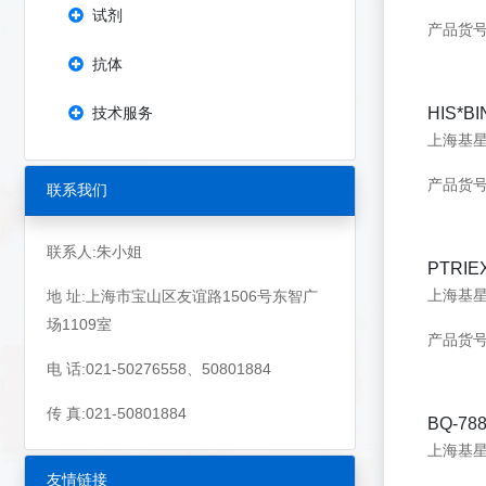
试剂
产品货号：
抗体
技术服务
HIS*B
产品货号：
联系我们
联系人:朱小姐
PTRIEX
上海基星生
地 址:上海市宝山区友谊路1506号东智广
场1109室
产品货号：
电 话:021-50276558、50801884
传 真:021-50801884
BQ-788
友情链接