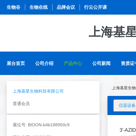
生物谷
生物在线
品牌会议
行云公开课
上海基
展台首页
公司介绍
产品中心
公司新闻
资质证
上海基星生物
上海基星生物科技有限公司
普通会员
仪器设备
展位号: BIOON-b4b188950c9
3'-AZI