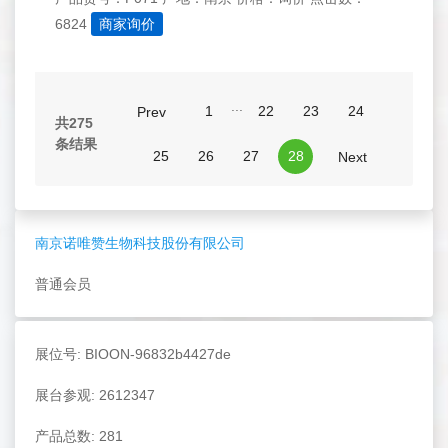
6824
商家询价
...
1
22
23
24
Prev
共275
条结果
25
26
27
28
Next
南京诺唯赞生物科技股份有限公司
普通会员
展位号: BIOON-96832b4427de
展台参观: 2612347
产品总数: 281