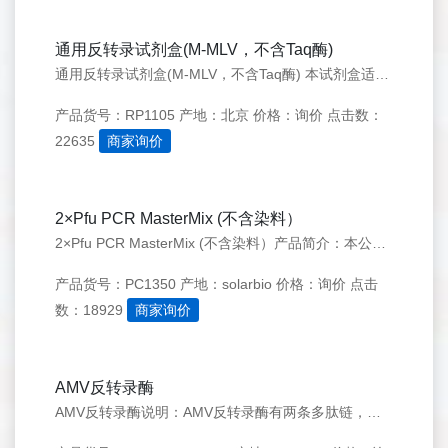
通用反转录试剂盒(M-MLV，不含Taq酶)
通用反转录试剂盒(M-MLV，不含Taq酶) 本试剂盒适用于各种 RNA制品的反转录反应。它采用M-MLV进行反转录反应，能够获得较长的反转录产物用于后续的PCR扩增和分子克隆实验。
产品货号：RP1105
产地：北京
价格：询价
点击数：
22635
商家询价
2×Pfu PCR MasterMix (不含染料）
2×Pfu PCR MasterMix (不含染料）产品简介：本公司生产的PCR MasterMix中加入了高性能PCR增强剂和稳定剂，适用于常规的PCR反应和一些结构复杂的模板如GC含量高、有二级结构等的PCR扩增。
产品货号：PC1350
产地：solarbio
价格：询价
点击
数：18929
商家询价
AMV反转录酶
AMV反转录酶说明：AMV反转录酶有两条多肽链，具有聚合酶活性及很强的RNA酶H活性，因其强RNA酶H活性往往趋向于抑制cDNA的产量并限制cDNA合成的长度。