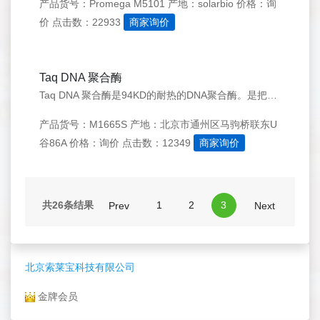
产品货号：Promega M5101
产地：solarbio
价格：询
价
点击数：22933
商家询价
Taq DNA 聚合酶
Taq DNA 聚合酶是94KD的耐热的DNA聚合酶。是把Thermusaquaticus DNA Polymerase的基因经克隆转化到大肠杆菌中进行表达后，分离提取而得到的。
产品货号：M1665S
产地：北京市通州区马驹桥联东U
谷86A
价格：询价
点击数：12349
商家询价
共26条结果
1
2
3
Prev
Next
北京索莱宝科技有限公司
金牌会员