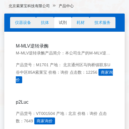
北京索莱宝科技有限公司
产品中心
仪器设备
抗体
试剂
耗材
技术服务
M-MLV逆转录酶
M-MLV逆转录酶产品简介：本公司生产的M-MLV逆转录酶是从克隆有莫洛尼氏鼠白血病病毒逆转录酶基因的大肠杆菌中表达并经过柱纯化分离出来的重组蛋白，是由一个71kDa的单亚基组成的逆转录聚合酶。
产品货号：M1701
产地： 北京通州区马驹桥镇联东U
谷中区85A索莱宝
价格：询价
点击数：12256
商家询
价
p2Luc
产品货号：VT001504
产地：北京
价格：询价
点击
数：7649
商家询价