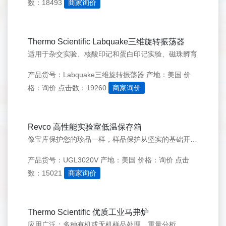
数：18493
商家询价
Thermo Scientific Labquake三维旋转振荡器
适用于杂交实验、核酸印记和蛋白印记实验、磁珠孵育
产品货号：Labquake三维旋转振荡器
产地：美国
价
格：询价
点击数：19260
商家询价
Revco 高性能实验室低温保存箱
像宝库保护您的珍品一样，样品保护从坚实的基础开始：&#8226;&nbsp;强劲的工业级压缩机加快开门或者存放新样品之后温度恢复速度&#8226;&nbsp;超厚无CFC&nbsp;绝热层确保温度稳定性和小化能源耗费&#8226;&nbsp;先进的微处理器提供精确的温度控制、灵活的安全点和报警设定
产品货号：UGL3020V
产地：美国
价格：询价
点击
数：15021
商家询价
Thermo Scientific 优质工业马弗炉
应用广泛：多种有机或无机样品处理、重量分析