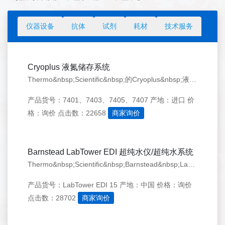
仪器设备
抗体
试剂
耗材
技术服务
Cryoplus 液氮储存系统
Thermo&nbsp;Scientific&nbsp;的Cryoplus&nbsp;液氮储存系统无需复杂的编程，便可精确控制所有参数，自动监测液氮液位，自动补充液氮，多项报警功能确保箱体正常工作。优化的腔体设计，优化内部空间，&nbsp;&nbsp;大限度地利用储存空间，是全球样品库首选！
产品货号：7401、7403、7405、7407
产地：进口
价
格：询价
点击数：22658
商家询价
Barnstead LabTower EDI 超纯水仪/超纯水系统
Thermo&nbsp;Scientific&nbsp;Barnstead&nbsp;LabTower&nbsp;EDI使您能够在同一个系统中灵活选择纯水或超纯水。LabTower&nbsp;EDI是一个集纯化、EDI技术和储存于一体的综合系统，可生产Type&nbsp;1&nbsp;和Type&nbsp;2两种水。高纯度水的储存，更安全更方便！
产品货号：LabTower EDI 15
产地：中国
价格：询价
点击数：28702
商家询价