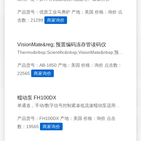
产品货号：优质工业马弗炉
产地：美国
价格：询价
点
击数：21299
商家询价
VisionMate&reg; 预置编码冻存管读码仪
Thermo&nbsp;Scientific&nbsp;VisionMate&nbsp;预置编码读码仪可同时满足高通量样本库和初级规模样本库的需求，包括扫描单个预置二位编码管，扫描整架预置二位编码储存管，以及更快速的、能扫描单管也能扫描整个管架的高速读码仪，另外，采用蓝牙技术的无线预置编码扫描仪能满足远程扫描
产品货号：AB-1850
产地：美国
价格：询价
点击数：
22565
商家询价
蠕动泵 FH100DX
单通道，手动/数字信号控制紧凑低流速蠕动泵适用于各类实验室，工艺过程
产品货号：FH100DX
产地：美国
价格：询价
点击
数：19565
商家询价