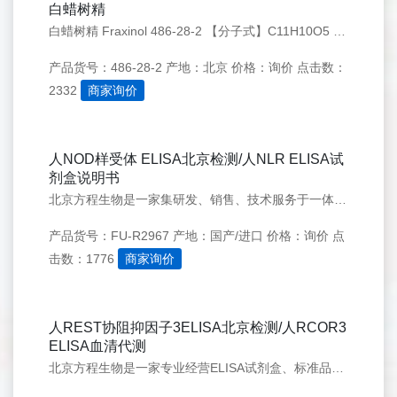
白蜡树精
白蜡树精 Fraxinol 486-28-2 【分子式】C11H10O5 【分子量】 222.19 【CAS号】 486-28-2 【检测方式】高效液相色谱法HPLC≥98%
产品货号：486-28-2
产地：北京
价格：询价
点击数：
2332
商家询价
人NOD样受体 ELISA北京检测/人NLR ELISA试
剂盒说明书
北京方程生物是一家集研发、销售、技术服务于一体的高科技企业。专业经营生物试剂、ELISA试剂盒、仪器、试剂耗材等。方程生物全方位的技术服务，高质量的产品，在同行业获得一致好评。在此，方程生物全体工作人员感谢新老客户的支持和信赖。
产品货号：FU-R2967
产地：国产/进口
价格：询价
点
击数：1776
商家询价
人REST协阻抑因子3ELISA北京检测/人RCOR3
ELISA血清代测
北京方程生物是一家专业经营ELISA试剂盒、标准品、培养基、试剂、耗材的技术服务公司，在广大用户的帮助和支持下，经过不懈的努力，已成为国内生命科学领域产品的主要供应商之一，代理许多国际先进水平的高科技产品，包括分子生物学、细胞生物学、免疫学