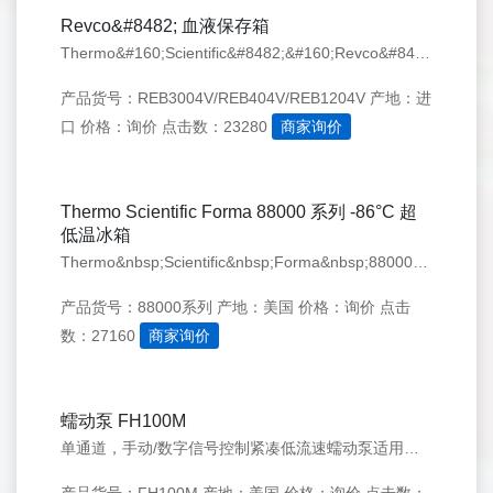
Revco&#8482; 血液保存箱
Thermo&#160;Scientific&#8482;&#160;Revco&#8482;血液保存箱可储存全血和成分血并符合&#160;AABB、ANRC&#160;和&#160;FDA&#160;的严格要求，它采用微处理器控制系统、正压式气流设计、工业级箱体构造（带有可调式平衡支脚）以及增强制冷压缩机，特别适用于工业、临床和
产品货号：REB3004V/REB404V/REB1204V
产地：进
口
价格：询价
点击数：23280
商家询价
Thermo Scientific Forma 88000 系列 -86°C 超
低温冰箱
Thermo&nbsp;Scientific&nbsp;Forma&nbsp;88000&nbsp;系列&nbsp;-86°C&nbsp;超低温冰箱专门为关键样品保护而设计。采用先进的工程技术，从而实现优越的温度控制及安全性能。
产品货号：88000系列
产地：美国
价格：询价
点击
数：27160
商家询价
蠕动泵 FH100M
单通道，手动/数字信号控制紧凑低流速蠕动泵适用于各类实验室，工艺过程