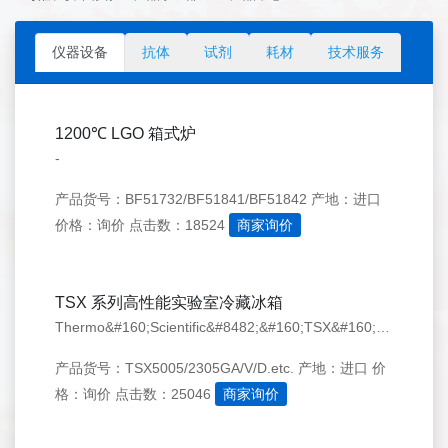
仪器设备
抗体
试剂
耗材
技术服务
1200℃ LGO 箱式炉
-
产品货号：BF51732/BF51841/BF51842
产地：进口
价格：询价
点击数：18524
商家询价
TSX 系列高性能实验室冷藏冰箱
Thermo&#160;Scientific&#8482;&#160;TSX&#160;系列高性能实验室冷藏冰箱的设计带有支持样品保护和可持续发展目标的功能，适用于：培养基、试剂、化疗剂、药品储存，以及其他要求&#160;3°至&#160;7°C&#160;的医用及实验室级储存。该系列采取的&#160;V&#160;驱动技术设
产品货号：TSX5005/2305GA/V/D.etc.
产地：进口
价
格：询价
点击数：25046
商家询价