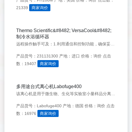
产品货号：FH100M
产地：美国
价格：询价
点击数：
21339
商家询价
Thermo Scientific&#8482; VersaCool&#8482;
制冷水浴循环器
远程操作触手可及：1.利用通信和控制功能，确保妥善保存您的样品；&#160;2.可匹配任何&#160;iOS&#160;或&#160;Android&#160;智能手机或平板电脑，以进行远程操作和监控&#160;；3.使用我们的&#160;NesCom&#160;软件或&#160;Thermo&#160;Scientific&#8482;&#160;Smart-V
产品货号：231131300
产地：进口
价格：询价
点击
数：19407
商家询价
多用途台式离心机Labofuge400
该离心机是用于微生物、生化等实验室小量样品分离和制备的设备。
产品货号：Labofuge400
产地：德国
价格：询价
点击
数：16976
商家询价