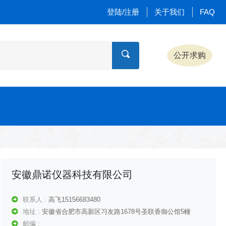
登陆/注册
关于我们
FAQ
公开求购
安徽鼎诺仪器科技有限公司
联系人 :
高飞15156683480
地址 :
安徽省合肥市高新区习友路1678号圣联香御公馆5幢
邮编 :