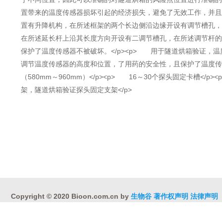
置带来的温度传感器损坏引起的经济损失，避免了无效工作，并且
置有升降机构，在所述框架的两个长边侧沿边缘开设有调节槽孔，
在所述延长杆上沿其长度方向开设有二调节槽孔，在所述调节杆的
保护了温度传感器不被破坏。</p><p> 用于隧道烘箱验证，温度验
调节温度传感器的高度和位置，了用药的安全性，且保护了温度传感器
（580mm～960mm）</p><p> 16～30个探头固定卡槽<
架，隧道烘箱验证探头固定支架</p>
Copyright © 2020 Bioon.com.cn by
生物谷
著作权声明
法律声明
互联网药品信息服务资格证书 （沪）-非经营性-2015-0113
沪ICP备1