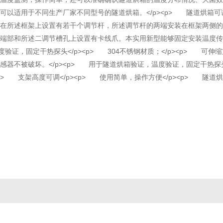
可以适用于不同生产厂家不同型号的隧道烘箱。</p><p> 隧道烘箱
在所述框架上设置有若干个调节杆，所述调节杆的两端安装在框架两侧的
端部和所述二调节槽孔上设置有卡线爪。本实用新型能够固定安装温度传
证，固定干热探头</p><p> 304不锈钢材质；</p><p> 可伸缩支架
不被破坏。</p><p> 用于隧道烘箱验证，温度验证，固定干热探头</
/p><p> 支架高度可调</p><p> 使用简单，操作方便</p><p>
上海工商
违法和不良信息举报中
4018915号-4