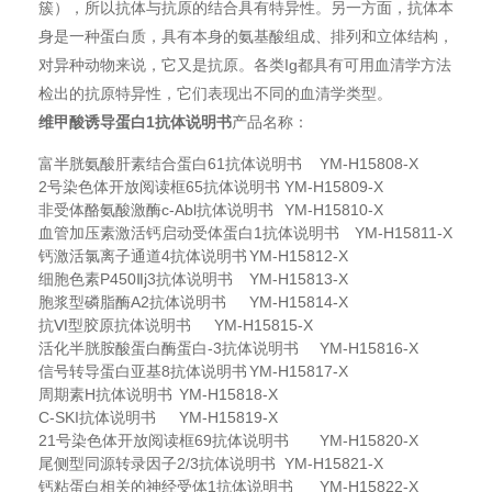
簇），所以抗体与抗原的结合具有特异性。另一方面，抗体本
身是一种蛋白质，具有本身的氨基酸组成、排列和立体结构，
对异种动物来说，它又是抗原。各类Ig都具有可用血清学方法
检出的抗原特异性，它们表现出不同的血清学类型。
维甲酸诱导蛋白1抗体说明书
产品名称：
富半胱氨酸肝素结合蛋白61抗体说明书
YM-H15808-X
2号染色体开放阅读框65抗体说明书
YM-H15809-X
非受体酪氨酸激酶c-Abl抗体说明书
YM-H15810-X
血管加压素激活钙启动受体蛋白1抗体说明书
YM-H15811-X
钙激活氯离子通道4抗体说明书
YM-H15812-X
细胞色素P450Ⅱj3抗体说明书
YM-H15813-X
胞浆型磷脂酶A2抗体说明书
YM-H15814-X
抗Ⅵ型胶原抗体说明书
YM-H15815-X
活化半胱胺酸蛋白酶蛋白-3抗体说明书
YM-H15816-X
信号转导蛋白亚基8抗体说明书
YM-H15817-X
周期素H抗体说明书
YM-H15818-X
C-SKI抗体说明书
YM-H15819-X
21号染色体开放阅读框69抗体说明书
YM-H15820-X
尾侧型同源转录因子2/3抗体说明书
YM-H15821-X
钙粘蛋白相关的神经受体1抗体说明书
YM-H15822-X