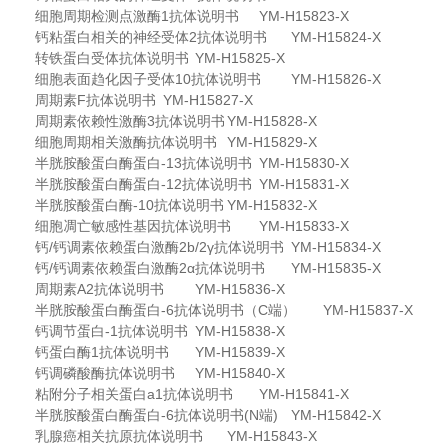
细胞周期检测点激酶1抗体说明书
YM-H15823-X
钙粘蛋白相关的神经受体2抗体说明书
YM-H15824-X
转铁蛋白受体抗体说明书
YM-H15825-X
细胞表面趋化因子受体10抗体说明书
YM-H15826-X
周期素F抗体说明书
YM-H15827-X
周期素依赖性激酶3抗体说明书
YM-H15828-X
细胞周期相关激酶抗体说明书
YM-H15829-X
半胱胺酸蛋白酶蛋白-13抗体说明书
YM-H15830-X
半胱胺酸蛋白酶蛋白-12抗体说明书
YM-H15831-X
半胱胺酸蛋白酶-10抗体说明书
YM-H15832-X
细胞凋亡敏感性基因抗体说明书
YM-H15833-X
钙/钙调素依赖蛋白激酶2b/2γ抗体说明书
YM-H15834-X
钙/钙调素依赖蛋白激酶2α抗体说明书
YM-H15835-X
周期素A2抗体说明书
YM-H15836-X
半胱胺酸蛋白酶蛋白-6抗体说明书（C端）
YM-H15837-X
钙调节蛋白-1抗体说明书
YM-H15838-X
钙蛋白酶1抗体说明书
YM-H15839-X
钙调磷酸酶抗体说明书
YM-H15840-X
粘附分子相关蛋白a1抗体说明书
YM-H15841-X
半胱胺酸蛋白酶蛋白-6抗体说明书(N端)
YM-H15842-X
乳腺癌相关抗原抗体说明书
YM-H15843-X