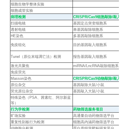
细胞生物学整体实验
细胞成管实验
病理检测
CRISPR/Cas9
细胞敲除
/
敲入
扫描电镜
基因定点突变细胞系
透射电镜
单基因敲除细胞系
HE
染色
多基因敲除细胞系
免疫组化
目的基因敲入细胞系
Tunel
（原位末端凋亡法）检测
报告基因敲入细胞系
激光共聚焦
miRNA/LncRNA
敲除细胞系
免疫荧光
Masson
染色
CRISPR/Cas9
动物敲除
/
敲入
原位杂交
基因敲除大鼠
/
小鼠
荧光原位杂交
基因敲入大鼠
/
小鼠
特殊染色（PSA、茜素红、阿尔新蓝
等）
行为学检测
药物筛选服务项目
旷场实验
高通量自动药物筛选平台
重复性刻板行为检测
细胞高内涵药物筛选平台
动物跑台检测
蛋白质组学靶标研发平台