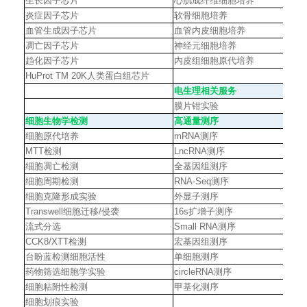
生长因子芯片
心肌成纤维细胞培养
炎症因子芯片
软骨细胞培养
血管生成因子芯片
血管内皮细胞培养
凋亡因子芯片
神经元细胞培养
趋化因子芯片
内皮组细胞原代培养
HuProt TM 20K
人类蛋白组芯片
电生理相关服务
膜片钳实验
细胞生物学检测
高通量测序
细胞原代培养
mRNA
测序
MTT
检测
LncRNA
测序
细胞凋亡检测
全基因组测序
细胞周期检测
RNA-Seq
测序
细胞克隆形成实验
外显子测序
Transwell
细胞迁移
/
侵袭
16s
扩增子测序
流式分选
Small RNA
测序
CCK8/XTT
检测
宏基因组测序
台盼蓝检测细胞活性
单细胞测序
药物筛选细胞学实验
circleRNA
测序
细胞粘附性检测
甲基化测序
细胞划痕实验