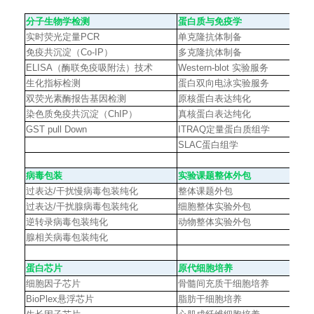
分子生物学检测
蛋白质与免疫学
实时荧光定量
PCR
单克隆抗体制备
免疫共沉淀（
Co-IP
）
多克隆抗体制备
ELISA
（酶联免疫吸附法）技术
Western-blot
实验服务
生化指标检测
蛋白双向电泳实验服务
双荧光素酶报告基因检测
原核蛋白表达纯化
染色质免疫共沉淀（
ChIP
）
真核蛋白表达纯化
GST pull Down
ITRAQ
定量蛋白质组学
SLAC
蛋白组学
病毒包装
实验课题整体外包
过表达
/
干扰慢病毒包装纯化
整体课题外包
过表达
/
干扰腺病毒包装纯化
细胞整体实验外包
逆转录病毒包装纯化
动物整体实验外包
腺相关病毒包装纯化
蛋白芯片
原代细胞培养
细胞因子芯片
骨髓间充质干细胞培养
BioPlex
悬浮芯片
脂肪干细胞培养