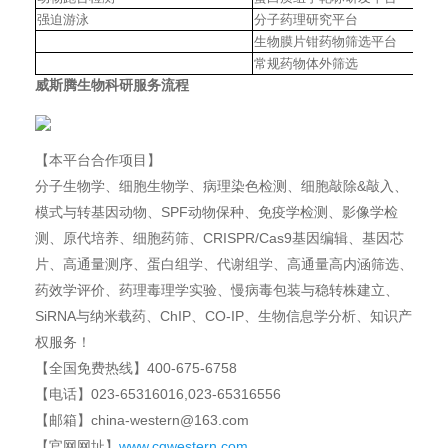
强迫游泳
分子药理研究平台
生物膜片钳药物筛选平台
常规药物体外筛选
威斯腾生物科研服务流程
【本平台合作项目】
分子生物学、细胞生物学、病理染色检测、细胞敲除
&敲入、
模式与转基因动物、SPF动物保种、免疫学检测、影像学检
测、原代培养、细胞药筛、CRISPR/Cas9基因编辑、基因芯
片、高通量测序、蛋白组学、代谢组学、高通量高内涵筛选、
药效学评价、药理毒理学实验、慢病毒包装与稳转株建立、
SiRNA与纳米载药、ChIP、CO-IP、生物信息学分析、知识产
权服务！
【全国免费热线】
400-675-6758
【电话】
023-65316016,023-65316556
【邮箱】
china-western@163.com
【官网网址】
www.cqwestern.com