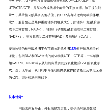
于ATP中。ATP还可将高能磷酸键转移给UDP/CDP/GDP生成
UTP/CTP/GTP，是某些合成代谢中能量的直接来源。除了提供能
量外，某些核苷酸具有其他功能，如UDP具有转运葡萄糖的作用。
此外，腺苷酸还是几种重要辅酶的组成成分，如辅酶Ⅰ（烟酰胺腺
嘌呤二核苷酸，NAD+）、辅酶Ⅱ（磷酸烟酰胺腺嘌呤二核苷酸，
NADP+）、黄素腺嘌呤二核苷酸(FAD）及辅酶A（CoA）。
麦特绘谱的核苷酸检测平台可靶向定量检测
16种
核苷酸及相关代
谢物，包括DNA和RNA合成的前体物质UTP、GTP等，一些辅酶
如NADPH、NADP等以及细胞内重要的抗氧化物质GSH的氧化形
式。基于该平台，我们能够评估细胞内线粒体的功能以及氧化应激
的状态。部分检测列表如下：
技术优势:
同位素内标矫正，外标法绝对定量，提供绝对浓度数据