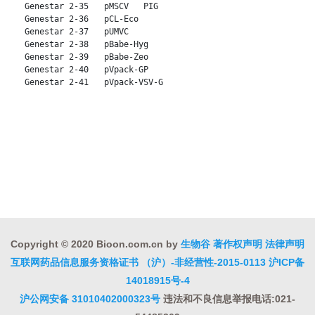
Genestar 2-35
pMSCV   PIG  
Genestar 2-36
pCL-Eco
Genestar 2-37
pUMVC 
Genestar 2-38
pBabe-Hyg 
Genestar 2-39
pBabe-Zeo
Genestar 2-40
pVpack-GP   
Genestar 2-41
pVpack-VSV-G
Copyright © 2020 Bioon.com.cn by
生物谷
著作权声明
法律声明
互联网药品信息服务资格证书 （沪）-非经营性-2015-0113
沪ICP备
14018915号-4
沪公网安备 31010402000323号
违法和不良信息举报电话:021-