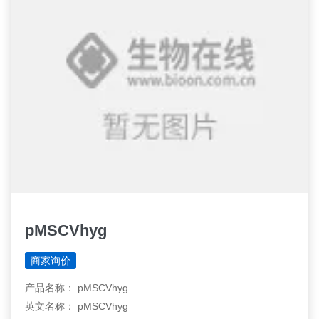
pMSCVhyg
商家询价
产品名称： pMSCVhyg
英文名称： pMSCVhyg