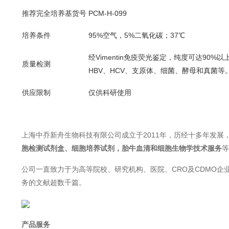
推荐完全培养基货号
PCM-H-0
99
培养条件
95%空气，5%二氧化碳；37℃
经
Vimentin
免疫荧光鉴定
，纯度可达90%以上
质量检测
HBV、HCV、支原体、细菌、酵母和真菌等
供应限制
仅供科研使用
上海中乔新舟生物科技有限公司成立于2011年，历经十多年发
胞检测试剂盒、细胞培养试剂，胎牛血清和细胞生物学技术服务
等
公司一直致力于为高等院校、研究机构、医院、CRO及CDMO企
务的文献超数千篇。
产品服务