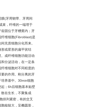
膜(牙周韧带、牙周间
成束，纤维的一端埋于
牙齿固位于牙槽窝内；牙
(Fibroblast)是
的间充质细胞分化而来。
锤形或星形的扁平状结
显。成纤维细胞功能活动
成和分泌活动，在一定条
成纤维细胞对不同程度的
重要的作用。刚分离的牙
养基中。30min细胞
起；6h后细胞基本贴壁
，散在生长，不聚集成
细胞排列紧密，有的交叉
细胞核较大，呈椭圆形，