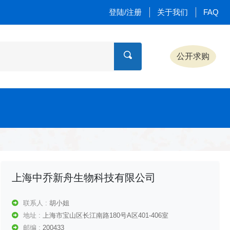
登陆/注册
关于我们
FAQ
公开求购
上海中乔新舟生物科技有限公司
联系人 :
胡小姐
地址 :
上海市宝山区长江南路180号A区401-406室
邮编 :
200433