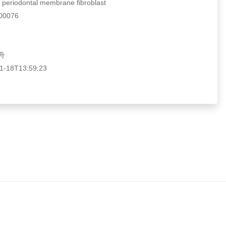
iodontal membrane fibroblast
0076
舟
18T13:59:23