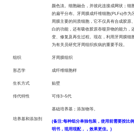
颜色淡。细胞融合，并彼此连接成网状；细
的扁平分布。牙周膜成纤维细胞(PLFs)作
周膜主要的间质细胞，它不仅具有合成胶原
白的功能，还有吸收胶原吞噬异物的能力，
变、修复及再生过程。现在，利用牙周膜细
为有关员研究牙周组织疾病的重要手段。
组织
牙周膜组织
形态学
成纤维细胞样
生长方式
贴壁
传代特性
可传
3~5代
基础培养基；添加物等。
培养基和添加剂
(备注:每种组分单独包装，使用前需要按比
明书，现用现配，，效果更佳。)