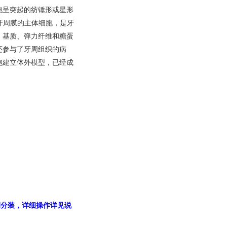
胞呈突起的纺锤形或星形
为牙周膜的主体细胞，是牙
、基质、弹力纤维和糖蛋
还参与了牙周组织的病
胞建立体外模型，已经成
例分装，详细操作详见说