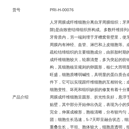
货号
PRI-H-00076
人牙周膜成纤维细胞分离自牙周膜组织；牙周
隙)是由致密结缔组织所构成。多数纤维排列
牙骨质内，另一端则埋于牙槽窝骨壁里，使
周膜内有神经、血管、淋巴和上皮细胞等。成纤维细胞
疏松结缔组织的主要细胞成分，由胚胎时期
成纤维细胞较大，轮廓清楚，多为突起的纺
构，其细胞核呈规则的卵圆形，核仁大而明
旺盛，细胞质嗜弱碱性，具明显的蛋白质合
件下，它可以实现跟纤维细胞的互相转化；
细胞变性、坏死和组织缺损的修复有着十分
产品介绍
周膜成纤维细胞呈圆形、折光性良好，悬浮于培
贴壁，其中部分开始伸出伪足，表现为小的突
完全，伸展成梭形，胞核清晰，分布较均匀
团；细胞生长迅速，5-7天即呈融合状态，
重叠生长，平坦、胞体较大，细胞质透明，