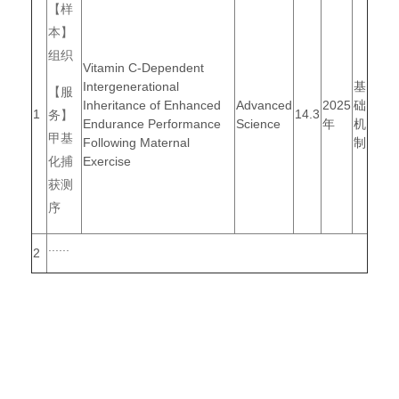
【样
本】
组织
Vitamin C-Dependent
Intergenerational
基
【服
Inheritance of Enhanced
Advanced
2025
础
1
14.3
务】
Endurance Performance
Science
年
机
甲基
Following Maternal
制
化捕
Exercise
获测
序
......
2