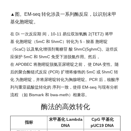
▲图。EM-seq 转化涉及一系列酶反应，以识别未甲
基化胞嘧啶。
在 Dì 一次反应期 间，10-11 易位双加氧酶 2(TET2) 将甲
基 化胞嘧啶（5mC 和 5hmC）转化为 5 - 羧基 胞嘧啶
（5caC) 以及氧化增强剂葡糖苷 酸 5hmC(5ghmC)。这些反
应保护 5mC 和 5hmC 免受下游脱氨作用。然后，
在 APOBEC 将胞嘧啶脱氨至尿嘧啶之前， 使 DNA 变性。随
后的聚合酶链式反应 (PCR) 扩增将修饰的 5mC 或 5hmC 转
化 为胞嘧啶，并将尿嘧啶转化为胸腺嘧啶。PCR 后，核酸序
列与重亚硫酸盐转化的 序列一致，使得 EM-seq 与现有分析
流程 （如 Bismark 和 bwa-meth）相兼容。
酶法的高效转化
末甲基化 Lambda
CpG 甲基化
指标
DNA
pUC19 DNA