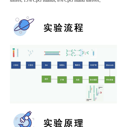
shores, 15% CpG islands, 8% CpG island shelves。