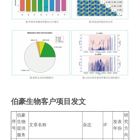
伯豪生物客户项目发文
伯豪
研
序
生物
发表
究
文章名称
杂志
IF
号
提供
年份
方
服务
向