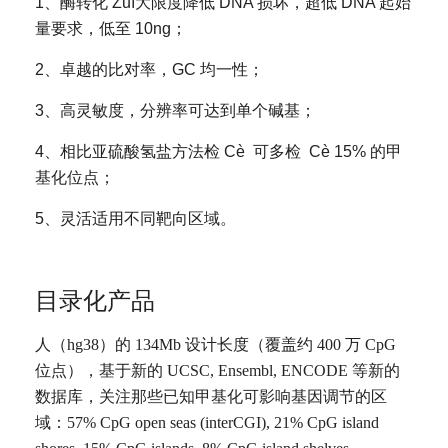
1、酶转化 Zuì大限度降低 DNA 损坏，超低 DNA 起始
量要求，低至 10ng；
2、卓越的比对率，GC 均一性；
3、高灵敏度，分辨率可达到单个碱基；
4、相比亚硫酸氢盐方法检 Cè 可多检 Cè 15% 的甲
基化位点；
5、灵活适用不同靶向区域。
目录化产品
人（hg38）的 134Mb 设计长度（覆盖约 400 万 CpG
位点），基于新的 UCSC, Ensembl, ENCODE 等新的
数据库，关注那些已知甲基化可影响基因调节的区
域：57% CpG open seas (interCGI), 21% CpG island