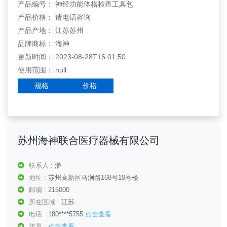
产品编号： 神经功能体格检查工具包
产品价格： 请电话咨询
产品产地： 江苏苏州
品牌商标： 海神
更新时间： 2023-08-28T16:01:50
使用范围： null
规格
价格
苏州海神联合医疗器械有限公司
联系人 :
潘
地址 :
苏州高新区马涧路168号10号楼
邮编 :
215000
所在区域 :
江苏
电话 :
180****5755
点击查看
传真 :
点击查看