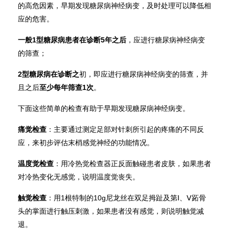
的高危因素，早期发现糖尿病神经病变，及时处理可以降低相
应的危害。
一般1型糖尿病患者在诊断5年之后
，应进行糖尿病神经病变
的筛查；
2型糖尿病在诊断之
初，即应进行糖尿病神经病变的筛查，并
且之后
至少每年筛查1次
。
下面这些简单的检查有助于早期发现糖尿病神经病变。
痛觉检查
：主要通过测定足部对针刺所引起的疼痛的不同反
应，来初步评估末梢感觉神经的功能情况。
温度觉检查
：用冷热觉检查器正反面触碰患者皮肤，如果患者
对冷热变化无感觉，说明温度觉丧失。
触觉检查
：用1根特制的10g尼龙丝在双足拇趾及第Ⅰ、Ⅴ跖骨
头的掌面进行触压刺激，如果患者没有感觉，则说明触觉减
退。