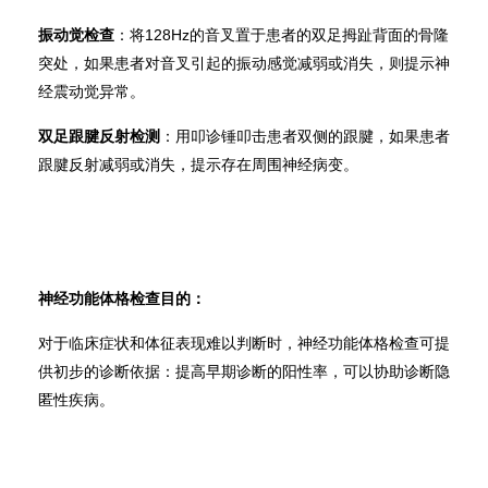
振动觉检查
：将128Hz的音叉置于患者的双足拇趾背面的骨隆
突处，如果患者对音叉引起的振动感觉减弱或消失，则提示神
经震动觉异常。
双足跟腱反射检测
：用叩诊锤叩击患者双侧的跟腱，如果患者
跟腱反射减弱或消失，提示存在周围神经病变。
神经功能体格检查目的：
对于临床症状和体征表现难以判断时，神经功能体格检查可提
供初步的诊断依据：提高早期诊断的阳性率，可以协助诊断隐
匿性疾病。