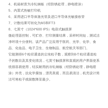
4、机箱材质为冷轧钢板（经防锈处理，静电喷涂）
5、内置式热敏打印机
6、采用进口半导体激光管及进口半导体光敏接收管
7、计数结果可转化为M3和FT3
8、七英寸（1024*600 IPS）电容式触摸屏
微处理器控制，可贮存、打印测量结果，采样时间短，测试洁
净环境十分便利。该产品广泛应用于医药、光学、化学、食
品、化妆品、电子卫生、生物制品、航空航天等部门。
它能测得6个粒径通道的尘埃粒子数，观察到6个粒径通道粒
子的数目及其变化情况，七英寸触摸屏和直观的用户界面使系
统很容易使用，结实耐用的冷轧钢板（经防锈处理，静电喷
涂）外壳，抗化学腐蚀，漂亮美观，而且易清洁，机壳设计简
洁可将粒子残留数降至最少。