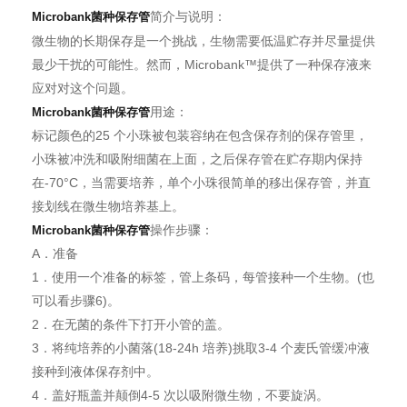
简介与说明：
Microbank菌种保存管
微生物的长期保存是一个挑战，生物需要低温贮存并尽量提供
最少干扰的可能性。然而，Microbank™提供了一种保存液来
应对对这个问题。
用途：
Microbank菌种保存管
标记颜色的25 个小珠被包装容纳在包含保存剂的保存管里，
小珠被冲洗和吸附细菌在上面，之后保存管在贮存期内保持
在-70°C，当需要培养，单个小珠很简单的移出保存管，并直
接划线在微生物培养基上。
操作步骤：
Microbank菌种保存管
A．准备
1．使用一个准备的标签，管上条码，每管接种一个生物。(也
可以看步骤6)。
2．在无菌的条件下打开小管的盖。
3．将纯培养的小菌落(18-24h 培养)挑取3-4 个麦氏管缓冲液
接种到液体保存剂中。
4．盖好瓶盖并颠倒4-5 次以吸附微生物，不要旋涡。