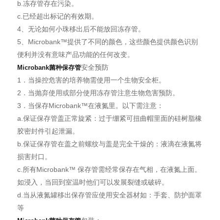
b.冻存管存在污染。
c.已经超出标记的有效期。
4、无论如何小珠移出后不能放回冻存管。
5、Microbank™提供了不同的颜色，这些颜色提供颜色识别
便利并没有意味产品功能的任何改变。
安全预防
Microbank菌种保存管
1．当操控危害的培养物需使用一个生物安全柜。
2．当抛弃使用或部分使用冻存管注意生物危害预防。
3．当保存Microbank™在液氮里。以下需注意：
a.保证保存管盖正常旋紧：过于绷紧可扭曲帽里面的硅树脂橡
胶密封件引起泄漏。
b.保证保存管在盖之前螺纹与盖是完全干燥的：液滴在液氮将
损害封口。
c.所有Microbank™ 保存管需经常保存在气相，在液氮上面。
如浸入，当回到室温时他们可以发展裂缝或破碎。
d.当从液氮罐移出保存管应使用安全器材如：手套、防护面罩
等