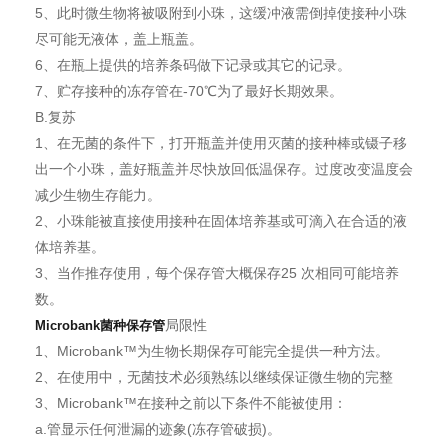
5、此时微生物将被吸附到小珠，这缓冲液需倒掉使接种小珠
尽可能无液体，盖上瓶盖。
6、在瓶上提供的培养条码做下记录或其它的记录。
7、贮存接种的冻存管在-70℃为了最好长期效果。
B.复苏
1、在无菌的条件下，打开瓶盖并使用灭菌的接种棒或镊子移
出一个小珠，盖好瓶盖并尽快放回低温保存。过度改变温度会
减少生物生存能力。
2、小珠能被直接使用接种在固体培养基或可滴入在合适的液
体培养基。
3、当作推存使用，每个保存管大概保存25 次相同可能培养
数。
局限性
Microbank菌种保存管
1、Microbank™为生物长期保存可能完全提供一种方法。
2、在使用中，无菌技术必须熟练以继续保证微生物的完整
3、Microbank™在接种之前以下条件不能被使用：
a.管显示任何泄漏的迹象(冻存管破损)。