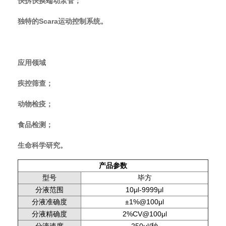
快拆快换蠕动泵管；
独特的Scara运动控制系统。
应用领域
疾控筛查；
动物检疫；
食品检测；
生命科学研究。
产品参数
型号
毕方
分液范围
10μl-9999μl
分液准确度
±1%@100μl
分液精确度
2%CV@100μl