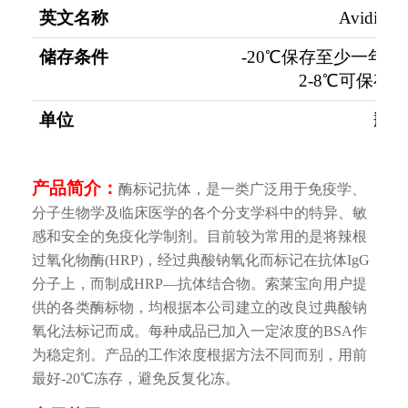
英文名称
Avidin/
储存条件
-20℃保存至少一年
2-8℃可保存3
单位
瓶
产品简介：
酶标记抗体，是一类广泛用于免疫学、
分子生物学及临床医学的各个分支学科中的特异、敏
感和安全的免疫化学制剂。目前较为常用的是将辣根
过氧化物酶(HRP)，经过典酸钠氧化而标记在抗体IgG
分子上，而制成HRP—抗体结合物。索莱宝向用户提
供的各类酶标物，均根据本公司建立的改良过典酸钠
氧化法标记而成。每种成品已加入一定浓度的BSA作
为稳定剂。产品的工作浓度根据方法不同而别，用前
最好-20℃冻存，避免反复化冻。