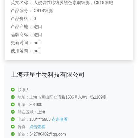
英文名称： 人侵袭性脉络膜黑色素瘤细胞，C918细胞
产品编号： C918细胞
产品价格： 0
产品产地： 进口
品牌商标： 进口
更新时间： null
使用范围： null
上海基星生物科技有限公司
联系人 :
地址 :
上海市宝山区友谊路1506号东智广场1109室
邮编 :
201900
所在区域 :
上海
电话 :
138****5983
点击查看
传真 :
点击查看
邮箱 :
342786402@qq.com