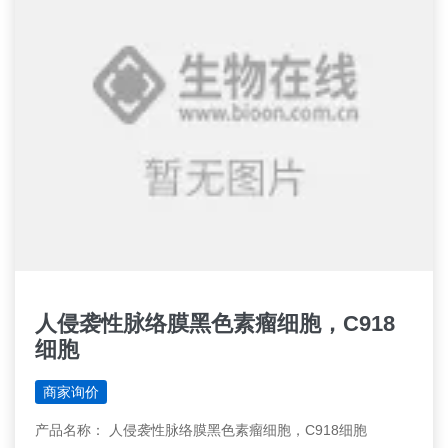
人侵袭性脉络膜黑色素瘤细胞，C918
细胞
商家询价
产品名称： 人侵袭性脉络膜黑色素瘤细胞，C918细胞