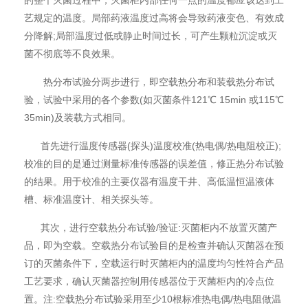
的整个灭菌过程中，灭菌柜内部任何一点的温度都应该达到工
艺规定的温度。局部药液温度过高将会导致药液变色、有效成
分降解;局部温度过低或静止时间过长，可产生颗粒沉淀或灭
菌不彻底等不良效果。
热分布试验分两步进行，即空载热分布和装载热分布试
验，试验中采用的各个参数(如灭菌条件121℃ 15min 或115℃
35min)及装载方式相同。
首先进行温度传感器(探头)温度校准(热电偶/热电阻校正);
校准的目的是通过测量标准传感器的误差值，修正热分布试验
的结果。用于校准的主要仪器有温度干井、高低温恒温液体
槽、标准温度计、相关探头等。
其次，进行空载热分布试验/验证:灭菌柜内不放置灭菌产
品，即为空载。空载热分布试验目的是检查并确认灭菌器在预
订的灭菌条件下，空载运行时灭菌柜内的温度均匀性符合产品
工艺要求，确认灭菌器控制用传感器位于灭菌柜内的冷点位
置。注:空载热分布试验采用至少10根标准热电偶/热电阻做温