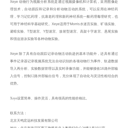
Xeye
动物行为视频分析系统是通过视频摄像机和计算机，采用图像处
理技术，自动跟踪和记录和分析动物活动的系统，可以应用在神经药
理，学习记忆药理，抗衰老药理和新药神经系统一般药理毒理研究，也
可用于神经科学基础研究。
Xeye
适用于
Morris
水迷宫实验、旷场实验、
避暗实验、
T
型迷宫、
Y
型迷宫、放射型迷宫、高架十字迷宫、悬尾实验
和强迫游泳实验等各种动物实验。
Xeye
除了具有自动跟踪记录动物活动轨迹的基本功能外，还具有通过
事件记录器记录视频系统无法自动识别的各项动物行为事件、轨迹数据
导入再分析、实验数据管理以及实时录像功能，并能够接收
16
路外部输
入信号，控制12路外部输出信号，充分体现了自动化与灵活性相结合的
优势。
Xeye设置简单、操作灵活，具有很高的性能价格比。
联系方法：
北京天鸣宏远科技发展有限公司