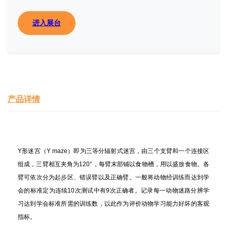
进入展台
产品详情
Y
形迷宫（
Y maze
）即为三等分辐射式迷宫，由三个支臂和一个连接区
组成，三臂相互夹角为
120°
，每臂末部铺以食物槽，用以盛放食物。各
臂可依次分为起步区、错误臂以及正确臂。一般将动物经训练而达到学
会的标准定为连续
10
次测试中有
9
次正确者。记录每一动物迷路分辨学
习达到学会标准所需的训练数，以此作为评价动物学习能力好坏的客观
指标。