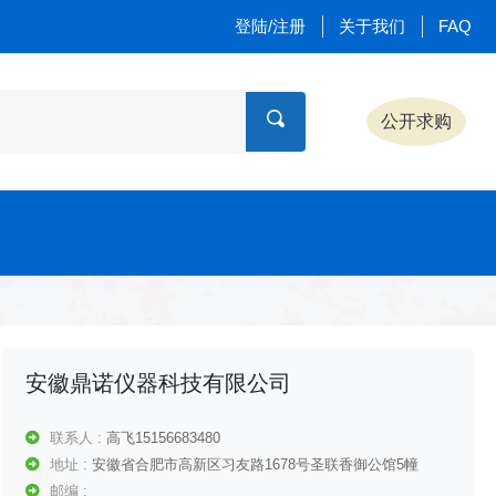
登陆/注册
关于我们
FAQ
公开求购
安徽鼎诺仪器科技有限公司
联系人 :
高飞15156683480
地址 :
安徽省合肥市高新区习友路1678号圣联香御公馆5幢
邮编 :