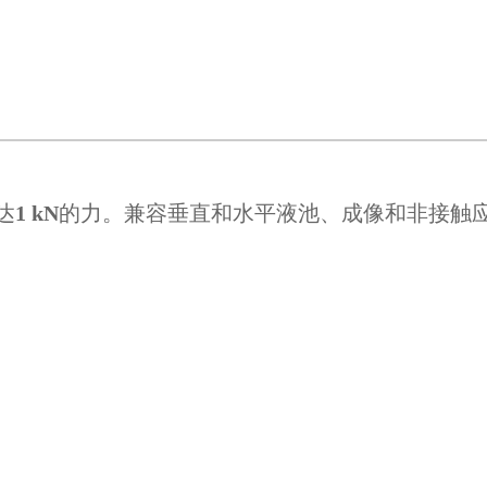
达
1 kN
的力。兼容垂直和水平液池、成像和非接触