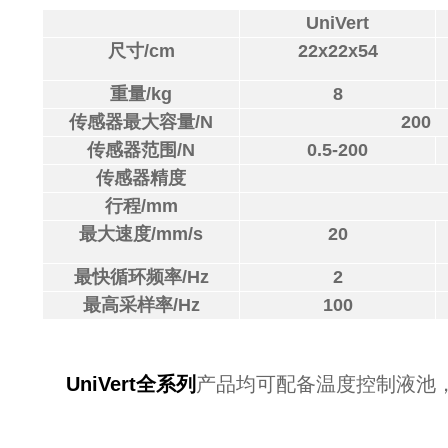
UniVert
尺寸/cm
22x22x54
重量/kg
8
传感器最大容量/N
200
传感器范围/N
0.5-200
传感器精度
行程/mm
最大速度/mm/s
20
最快循环频率/Hz
2
最高采样率/Hz
100
UniVert
全系列
产品均
可配备温度控制液池