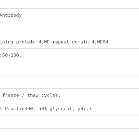
Antibody
ining protein 4;WD repeat domain 4;WDR4
:50-200.
 freeze / thaw cycles.
% Proclin300, 50% glycerol, pH7.3.