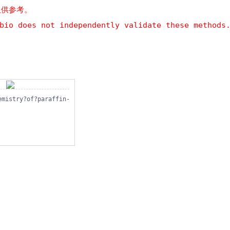
仅供参考。
bio does not independently validate these methods
00;Lane:Rat lung
emistry?of?paraffin-embedded?Human Pancreatic cancer?with?WDR4 a