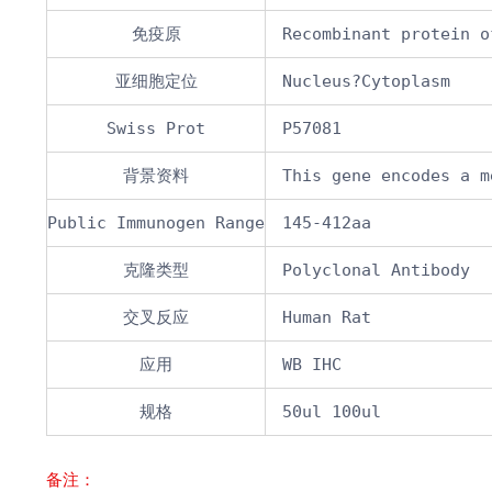
免疫原
Recombinant protein o
亚细胞定位
Nucleus?Cytoplasm
Swiss Prot
P57081
背景资料
This gene encodes a m
Public Immunogen Range
145-412aa
克隆类型
Polyclonal Antibody
交叉反应
Human Rat
应用
WB IHC
规格
50ul 100ul
备注：