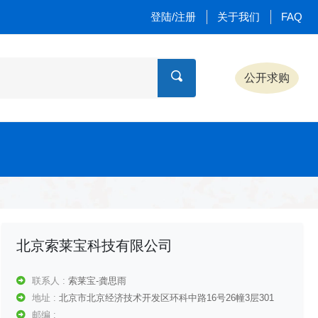
登陆/注册
关于我们
FAQ
公开求购
北京索莱宝科技有限公司
联系人 :
索莱宝-龚思雨
地址 :
北京市北京经济技术开发区环科中路16号26幢3层301
邮编 :