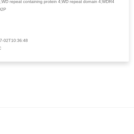
repeat containing protein 4;WD repeat domain 4;WDR4
2P
02T10:36:48
C