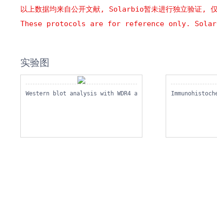
以上数据均来自公开文献, Solarbio暂未进行独立验证, 
These protocols are for reference only. Solar
实验图
Western blot analysis with WDR4 antibody diluted at 1:60
Immunohistoch