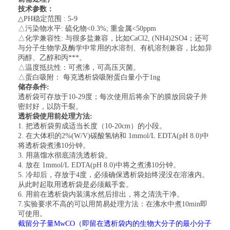
技术参数：
△
PH
稳定范围
: 5-9
△污染物水平
:
硫化物
<0.3%;
重金属
<50ppm
△化学兼容性
:
与很多盐兼容，比如
CaCl2, (NH4)2SO4
；还可
与分子生物学及酶学中常用的水溶剂、有机溶剂兼容，比如异
丙醇、乙醇和丙***。
△温度抵抗性：可煮沸，可高压灭菌。
△蛋白吸附： 每克透析袋吸附蛋白量小于
1ng
储存条件
:
透析袋可存放于
10-29
度；每次使用后将余下的膜放回袋子并
密封好，以防干裂。
透析袋使用前处理方法
:
1.
把透析袋剪成适当长度（
10-20cm
）的小段。
2.
在大体积的
2%(W/V)
碳酸氢钠和
1mmol/L EDTA(pH 8.0)
中
将透析袋煮沸
10
分钟。
3.
用蒸馏水彻底清洗透析袋。
4.
放在
1mmol/L EDTA(pH 8.0)
中将之煮沸
10
分钟。
5.
冷却后，存放于
4
度，必须确保透析袋始终浸没在溶液内。
从此时起取用透析袋是必须戴手套。
6.
用前在透析袋内装满水然后排出，将之清洗干净。
7.
实验要求不高的可以用简易处理方法：在沸水中煮
10min
即
可使用。
截留分子量
MwCO
（即留在透析袋内的生物大分子的最小分子