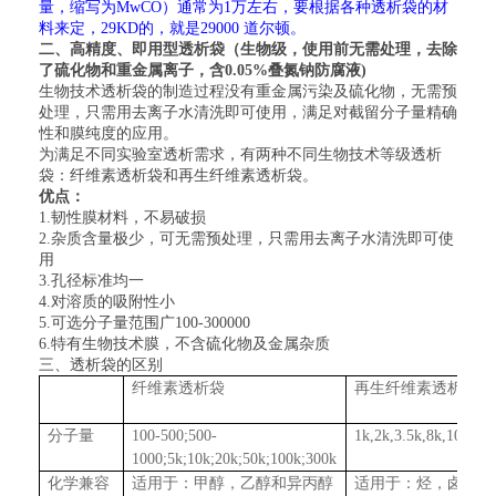
量，缩写为
MwCO
）通常为
1
万左右，要根据各种透析袋的材
料来定，
29KD
的，就是
29000
道尔顿。
二、高精度、即用型透析袋（生物级，使用前无需处理，去除
了硫化物和重金属离子，含
0.05%
叠氮钠防腐液
)
生物技术透析袋的制造过程没有重金属污染及硫化物，无需预
处理，只需用去离子水清洗即可使用，满足对截留分子量精确
性和膜纯度的应用。
为满足不同实验室透析需求，有两种不同生物技术等级透析
袋：纤维素透析袋和再生纤维素透析袋。
优点：
1.
韧性膜材料，不易破损
2.
杂质含量极少，可无需预处理，只需用去离子水清洗即可使
用
3.
孔径标准均一
4.
对溶质的吸附性小
5.
可选分子量范围广
100-300000
6.
特有生物技术膜，不含硫化物及金属杂质
三、透析袋的区别
纤维素透析袋
再生纤维素透析袋
分子量
100-500;500-
1k,2k,3.5k,8k,10k,25
1000;5k;10k;20k;50k;100k;300k
化学兼容
适用于：甲醇，乙醇和异丙醇
适用于：烃，卤代烃