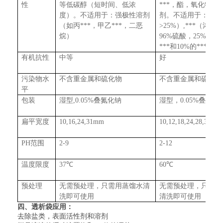
性
等低碳醇（短时间、低浓
***，酯，氧化物，
度）。不适用于：强极性溶剂
剂。不适用于：盐酸
（如丙***，甲乙***，二恶
>25%
）
,
***（浓度
>
烷）
96%
硫酸，
25%
高**
***和
10%
的***酚
有机抗性
中等
好
污染物水
不含重金属和硫化物
不含重金属和硫化物
平
包装
湿型
,
0.05%
叠氮化钠
湿型，
0.05%
叠氮化
扁平宽度
10,16,24,31mm
10,12,18,24,28,38,4
PH
范围
2-9
2-12
温度限度
37
℃
60
℃
预处理
无需预处理，只需用蒸馏水清
无需预处理，只需用
洗即可使用
清洗即可使用
四、透析袋应用：
去除盐类，表面活性剂和溶剂