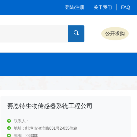
登陆/注册
关于我们
FAQ
公开求购
赛恩特生物传感器系统工程公司
联系人 :
地址 :
蚌埠市治淮路831号2-035信箱
邮编 :
233000