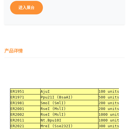
进入展台
产品详情
ER1951
AjuI
100 units
ER1971
Ppu21I (BsaAI)
500 units
ER1981
SmoI (SmlI)
200 units
ER2001
RseI (MslI)
200 units
ER2002
RseI (MslI)
1000 units
ER2011
Nt.Bpu10I
1000 units
ER2021
MreI (Sse232I)
300 units