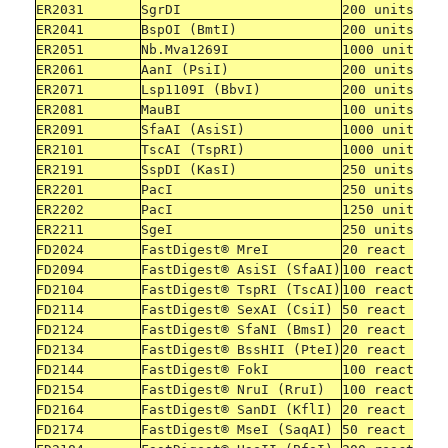
ER2031
SgrDI
200 units
ER2041
BspOI (BmtI)
200 units
ER2051
Nb.Mva1269I
1000 units
ER2061
AanI (PsiI)
200 units
ER2071
Lsp1109I (BbvI)
200 units
ER2081
MauBI
100 units
ER2091
SfaAI (AsiSI)
1000 units
ER2101
TscAI (TspRI)
1000 units
ER2191
SspDI (KasI)
250 units
ER2201
PacI
250 units
ER2202
PacI
1250 units
ER2211
SgeI
250 units
FD2024
FastDigest® MreI
20 react
FD2094
FastDigest® AsiSI (SfaAI)
100 react
FD2104
FastDigest® TspRI (TscAI)
100 react
FD2114
FastDigest® SexAI (CsiI)
50 react
FD2124
FastDigest® SfaNI (BmsI)
20 react
FD2134
FastDigest® BssHII (PteI)
20 react
FD2144
FastDigest® FokI
100 react
FD2154
FastDigest® NruI (RruI)
100 react
FD2164
FastDigest® SanDI (KflI)
20 react
FD2174
FastDigest® MseI (SaqAI)
50 react