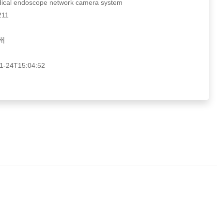
l endoscope network camera system
11
州
24T15:04:52